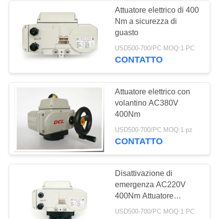
Attuatore elettrico di 400
Nm a sicurezza di
guasto
USD500-700/PC MOQ:1 PC
CONTATTO
Attuatore elettrico con
volantino AC380V
400Nm
USD500-700/PC MOQ:1 pz
CONTATTO
Disattivazione di
emergenza AC220V
400Nm Attuatore
elettrico sicuro dal
USD500-700/PC MOQ:1 PC
guasto