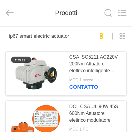
-
2026
Dynamic
Corporation
Prodotti
Limited.
All
Rights
Reserved.
CASA
ip67 smart electric actuator
PRODOTTI
CSA ISO5211 AC220V
200Nm Attuatore
MOSTRA
elettrico intelligente
VR
autocalibrante
MOQ:1 pezzo
CONTATTO
CIRCA
NOI
DCL CSA UL 90W 45S
600Nm Attuatore
elettrico modulatore
GIRO
MOQ:1 PC