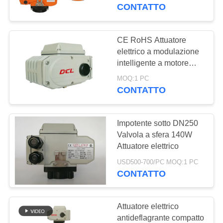
DELLA
CONTATTO
FABBRICA
CE RoHS Attuatore
CONTROLLO
elettrico a modulazione
intelligente a motore
DI
380VAC
MOQ:1 PC
QUALITÀ
CONTATTO
CONTATTICI
Impotente sotto DN250
Valvola a sfera 140W
RICHIEDA
Attuatore elettrico
UNA
USD500-700/PC MOQ:1 PC
CONTATTO
CITAZIONE
Attuatore elettrico
中
antideflagrante compatto