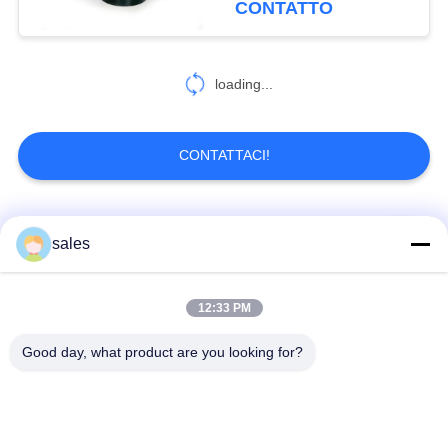
CONTATTO
loading...
CONTATTACI!
Categorie popolari
Tutti
sales
Attuatore a quarto
12:33 PM
Attuatore multi-torno
turno
Good day, what product are you looking for?
Attuatore elettrico a
Attuatore elettrico
prova di esplosione
intelligente