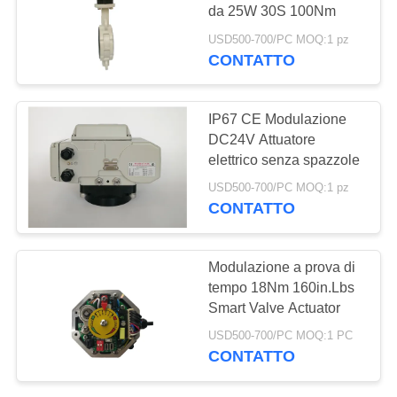
文
da 25W 30S 100Nm
USD500-700/PC MOQ:1 pz
官
CONTATTO
网
IP67 CE Modulazione
DC24V Attuatore
MAPPA
elettrico senza spazzole
DEL
USD500-700/PC MOQ:1 pz
SITO
CONTATTO
PRIVACY
Modulazione a prova di
POLICY
tempo 18Nm 160in.Lbs
Smart Valve Actuator
USD500-700/PC MOQ:1 PC
CONTATTO