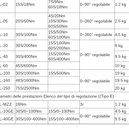
7S/9Nm
L-02
15S/18Nm
0~90° regolabile
1.2 kg
60S/18Nm
4S/20Nm
L-05
20S/50Nm
10S/30Nm
0~360° regolabile
2.5 kg
60S/50Nm
15S/50Nm
L-10
30S/100Nm
0~360° regolabile
4.5 kg
60S/100Nm
15S/100Nm
L-20
30S/200Nm
9 kg
60S/200Nm
15S/200Nm
0~90° regolabile
L-40
30S/400Nm
9.5 kg
60S/400Nm
L-60
45S/600Nm
10 kg
L-100
30S/1000Nm
15S/500Nm
19 kg
L-160
48S/1600Nm
19.5 kg
0~90° regolabile
L-250
75S/2500Nm
20 kg
ametri delle prestazioni Elenco del tipo di regolazione ((Tipo E)
L-MZZ
18Nm
3r
1.2 kg
L-10GE
30S/0~100Nm
15S/0~100Nm
4.5 kg
0~90° regolabile
L-40GE
30S/100~600Nm
15S/100~400Nm
9.5 kg