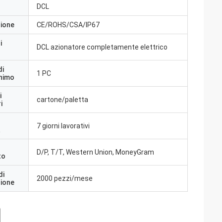
DCL
zione
CE/ROHS/CSA/IP67
i
DCL azionatore completamente elettrico
di
1 PC
inimo
i
cartone/paletta
i
7 giorni lavorativi
a
D/P, T/T, Western Union, MoneyGram
to
di
2000 pezzi/mese
zione