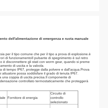
imento dell'alimentazione di emergenza e ruota manuale
ia per il tipo comune che per il tipo a prova di esplosione.è
ori di funzionamentoIl pulsante di spegnimento è sul retro
o è disconnettere gli stati con worm gear, quando si preme
amento di uscita e la valvola.
va di tempo IP67, protegge dalla polvere e dall'acqua.Prova
 attuatore possa soddisfare il grado di tenuta IP67.
a una coppia di uscita precisa.Il componente di
ondensazione controllato termostaticamente che proteggerà
Circuito di
tale
Fornitore di energia
controllo
selezionato