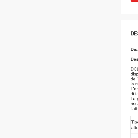
DE
Dis
Des
DCL
dis
del
la 
L'a
di 
La 
ris
l'a
Tip
att