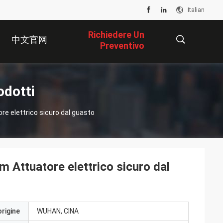
Italian
Richiedere Un
中文官网
Preventivo
描
odotti
e elettrico sicuro dal guasto
述
Attuatore elettrico sicuro dal
origine
WUHAN, CINA