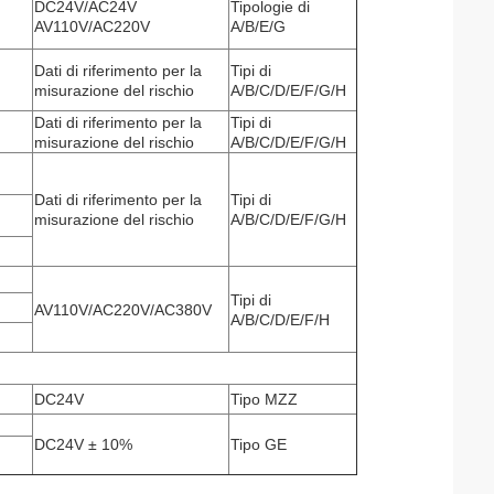
DC24V/AC24V
Tipologie di
AV110V/AC220V
A/B/E/G
Dati di riferimento per la
Tipi di
misurazione del rischio
A/B/C/D/E/F/G/H
Dati di riferimento per la
Tipi di
misurazione del rischio
A/B/C/D/E/F/G/H
Dati di riferimento per la
Tipi di
misurazione del rischio
A/B/C/D/E/F/G/H
Tipi di
AV110V/AC220V/AC380V
A/B/C/D/E/F/H
DC24V
Tipo MZZ
DC24V ± 10%
Tipo GE