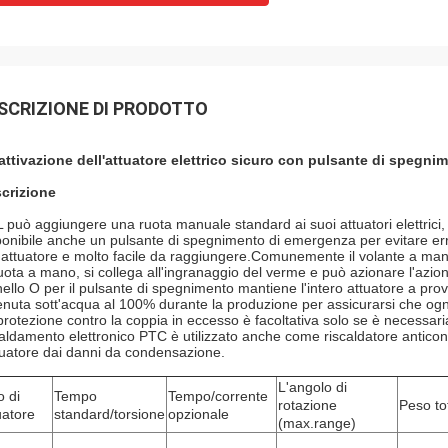
SCRIZIONE DI PRODOTTO
attivazione dell'attuatore elettrico sicuro con pulsante di spegn
crizione
 può aggiungere una ruota manuale standard ai suoi attuatori elettrici, s
ponibile anche un pulsante di spegnimento di emergenza per evitare err
l'attuatore e molto facile da raggiungere.Comunemente il volante a man
ruota a mano, si collega all'ingranaggio del verme e può azionare l'azion
nello O per il pulsante di spegnimento mantiene l'intero attuatore a pro
tenuta sott'acqua al 100% durante la produzione per assicurarsi che ogni
protezione contro la coppia in eccesso è facoltativa solo se è necessari
caldamento elettronico PTC è utilizzato anche come riscaldatore antic
ttuatore dai danni da condensazione.
L'angolo di
o di
Tempo
Tempo/corrente
rotazione
Peso to
uatore
standard/torsione
opzionale
(max.range)