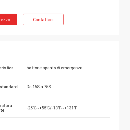
Prezzo
Contattaci
eristica
bottone spento di emergenza
 standard
Da 15S a 75S
ratura
-25℃~+55℃/-13°F~+131°F
te