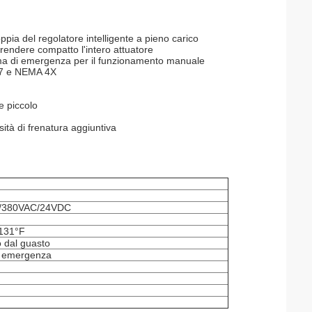
pia del regolatore intelligente a pieno carico
rendere compatto l'intero attuatore
lema di emergenza per il funzionamento manuale
P67 e NEMA 4X
e piccolo
sità di frenatura aggiuntiva
/380VAC/24VDC
131°F
o dal guasto
i emergenza