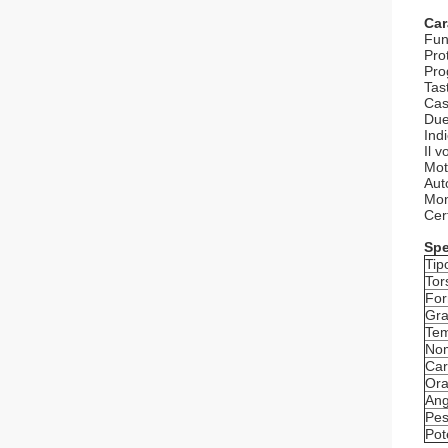
Car
Fun
Pro
Pro
Tas
Cas
Due 
Ind
Il 
Mot
Aut
Mon
Cer
Spe
Tip
Tor
For
Gra
Tem
No
Car
Ora
Ang
Pes
Pot