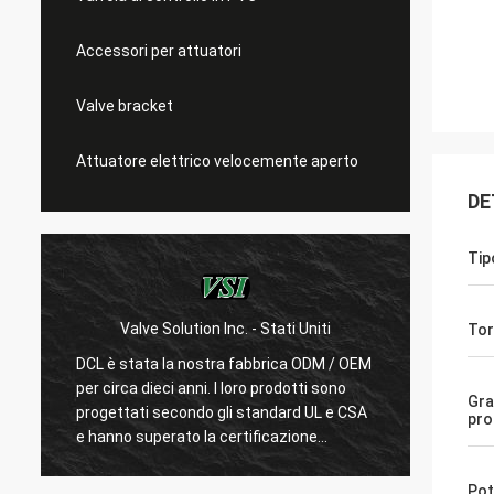
Accessori per attuatori
Valve bracket
Attuatore elettrico velocemente aperto
DE
Tip
 Solution Inc. - Stati Uniti
WESA Armaturen GmbH -
Tor
a la nostra fabbrica ODM / OEM
Con 15 anni di collaborazion
eci anni. I loro prodotti sono
siamo molto soddisfatti dei 
Gra
 secondo gli standard UL e CSA
DCL considera la qualità prima
pro
perato la certificazione
loro dipendenti sono molto ri
simi produttori cinesi possono
prodotti.Fanno sempre molti
tuatori elettrici standard
e test per confermare i loro 
Pot