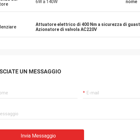
6W a 140W
nome
tore
he
continuamente prodotti molto affidabili e
viglioso
un servizio molto puntuale per
i di
supportarci.
Attuatore elettrico di 400 Nm a sicurezza di guas
denziare
Azionatore di valvola AC220V
SCIATE UN MESSAGGIO
Invia Messaggio