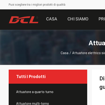
Puoi scegliere tra i migliori prodotti di qualità
CASA
CHI SIAMO
PR
Attua
Casa
/
Attuatore elettrico si
Tutti I Prodotti
Di
g
Attuatore a quarto turno
Attuatore multi-torno