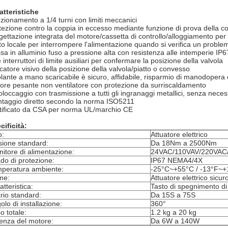
atteristiche
zionamento a 1/4 turni con limiti meccanici
tezione contro la coppia in eccesso mediante funzione di prova della cop
gettazione integrata del motore/cassetta di controllo/alloggiamento per 
to locale per interrompere l'alimentazione quando si verifica un prob
sa in alluminio fuso a pressione alta con resistenza alle intemperie I
interruttori di limite ausiliari per confermare la posizione della valvola
icatore visivo della posizione della valvola/piatto o convesso
volante a mano scaricabile è sicuro, affidabile, risparmio di manodopera 
ore pesante non ventilatore con protezione da surriscaldamento
oloccaggio con trasmissione a tutti gli ingranaggi metallici, senza neces
taggio diretto secondo la norma ISO5211
tificato da CSA per norma UL/marchio CE
cificità:
o:
Attuatore elettrico
sione standard:
Da 18Nm a 2500Nm
nitore di alimentazione:
24VAC/110VAV/220VAC
do di protezione:
IP67 NEMA4/4X
peratura ambiente:
-25°C~+55°C / -13°F~+
me:
Attuatore elettrico sicur
atteristica:
Tasto di spegnimento d
rio standard:
Da 15S a 75S
olo di installazione:
360°
o totale:
1.2 kg a 20 kg
enza del motore:
Da 6W a 140W