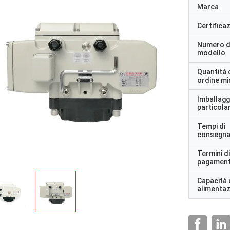
Marca
Certifica
Numero d
modello
Quantità 
ordine m
Imballagg
particolar
Tempi di
consegn
Termini di
pagamen
Capacità 
alimenta