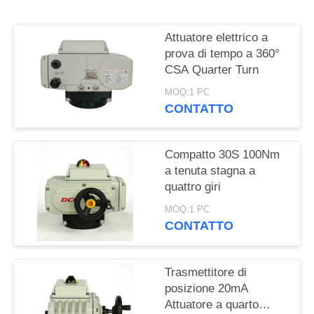
文
官
Attuatore elettrico a
prova di tempo a 360°
网
CSA Quarter Turn
MOQ:1 PC
CONTATTO
MAPPA
DEL
Compatto 30S 100Nm
SITO
a tenuta stagna a
quattro giri
PRIVACY
MOQ:1 PC
CONTATTO
POLICY
Trasmettitore di
posizione 20mA
Attuatore a quarto