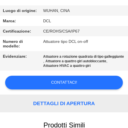
DELLA
FABBRICA
Luogo di origine:
WUHAN, CINA
Marca:
DCL
CONTROLLO
Certificazione:
CE/ROHS/CSA/IP67
DI
Numero di
Attuatore tipo DCL on-off
modello:
QUALITÀ
Evidenziare:
Attuatore a rotazione quadrata di tipo galleggiante
,
,
Attuatore a quattro giri autobloccante
CONTATTICI
Attuatore HVAC a quattro giri
RICHIEDA
CONTATTACI!
UNA
CITAZIONE
DETTAGLI DI APERTURA
中
Prodotti Simili