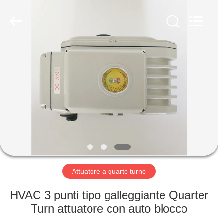
-
2026
Dynamic
Corporation
Limited.
All
Rights
Reserved.
CASA
PRODOTTI
MOSTRA
VR
CIRCA
NOI
Attuatore a quarto turno
HVAC 3 punti tipo galleggiante Quarter
GIRO
Turn attuatore con auto blocco