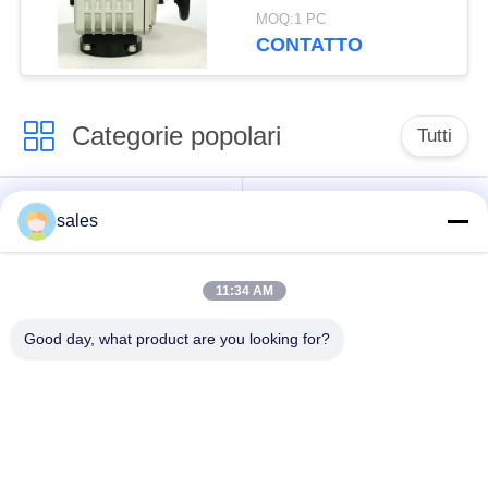
turno
MOQ:1 PC
CONTATTO
Categorie popolari
Tutti
Attuatore a quarto
Attuatore multi-torno
sales
turno
11:34 AM
Attuatore elettrico a
Attuatore elettrico
prova di esplosione
intelligente
Good day, what product are you looking for?
Attuatore elettrico
Attuatore compatto
sicuro dal guasto
Valvola elettrica a
Valvola a sfera