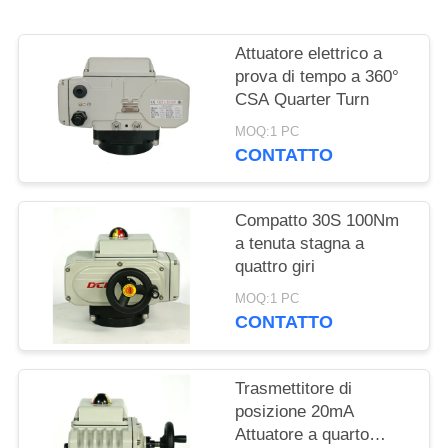
文
官
Attuatore elettrico a
prova di tempo a 360°
网
CSA Quarter Turn
MOQ:1 PC
CONTATTO
MAPPA
DEL
Compatto 30S 100Nm
SITO
a tenuta stagna a
quattro giri
PRIVACY
MOQ:1 PC
CONTATTO
POLICY
Trasmettitore di
posizione 20mA
Attuatore a quarto