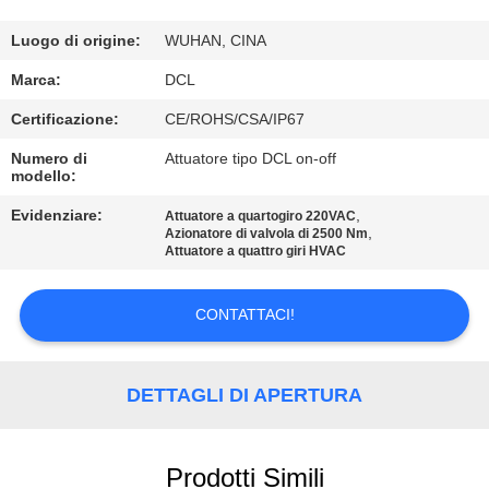
DELLA
FABBRICA
Luogo di origine:
WUHAN, CINA
Marca:
DCL
CONTROLLO
Certificazione:
CE/ROHS/CSA/IP67
DI
Numero di
Attuatore tipo DCL on-off
modello:
QUALITÀ
Evidenziare:
,
Attuatore a quartogiro 220VAC
,
Azionatore di valvola di 2500 Nm
CONTATTICI
Attuatore a quattro giri HVAC
RICHIEDA
CONTATTACI!
UNA
CITAZIONE
DETTAGLI DI APERTURA
中
Prodotti Simili