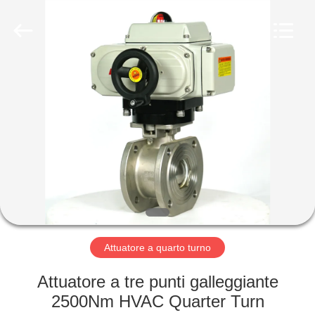
-
2026
Dynamic
Corporation
Limited.
All
Rights
Reserved.
CASA
PRODOTTI
MOSTRA
VR
CIRCA
NOI
Attuatore a quarto turno
Attuatore a tre punti galleggiante
GIRO
2500Nm HVAC Quarter Turn