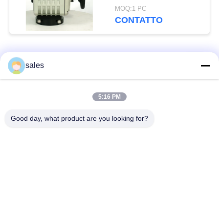
turno
MOQ:1 PC
CONTATTO
Categorie popolari
Tutti
sales
Attuatore a quarto
5:16 PM
Attuatore multi-torno
turno
Good day, what product are you looking for?
Attuatore elettrico a
Attuatore elettrico
prova di esplosione
intelligente
Attuatore elettrico
Attuatore compatto
sicuro dal guasto
Valvola elettrica a
Valvola a sfera