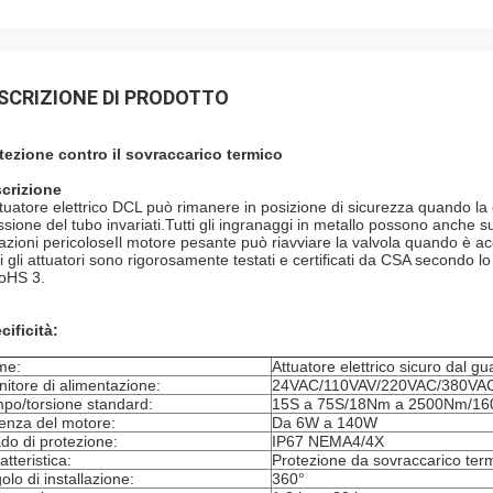
SCRIZIONE DI PRODOTTO
tezione contro il sovraccarico termico
crizione
ttuatore elettrico DCL può rimanere in posizione di sicurezza quando la 
ssione del tubo invariati.Tutti gli ingranaggi in metallo possono anche s
uazioni pericoloseIl motore pesante può riavviare la valvola quando è a
ti gli attuatori sono rigorosamente testati e certificati da CSA second
oHS 3.
cificità:
me:
Attuatore elettrico sicuro dal gu
nitore di alimentazione:
24VAC/110VAV/220VAC/380VA
po/torsione standard:
15S a 75S/18Nm a 2500Nm/160 i
enza del motore:
Da 6W a 140W
do di protezione:
IP67 NEMA4/4X
atteristica:
Protezione da sovraccarico ter
olo di installazione:
360°