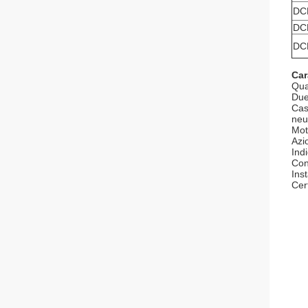
DC
DC
DC
Car
Quar
Due 
Cas
neu
Mot
Azi
Indi
Con
Ins
Cer