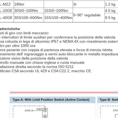
L-MZZ
18Nm
3r
1.2 kg
L-10GE
30S/0~100Nm
15S/0~100Nm
4.5 kg
0~90° regolabile
L-40GE
30S/100~600Nm
15S/100~400Nm
9.5 kg
atteristiche
ti di giro con limiti meccanici
interruttori di limite ausiliari per confermare la posizione della valvola
sa robusta in lega di alluminio IP67 e NEMA 4X con rivestimento esterno 
tro per oltre 1000 ore
ore pesante con coppia di partenza elevata e forza di inerzia ridotta
onamento dell' ingranaggio a vermi auto-bloccante in metallo impedisce 
catore visivo della posizione della valvola
trollo manuale con chiave inglese o ruota manuale
tallazione diretta secondo la norma ISO 5211
tificato CSA secondo UL 429 e CSA C22.2, marchio CE