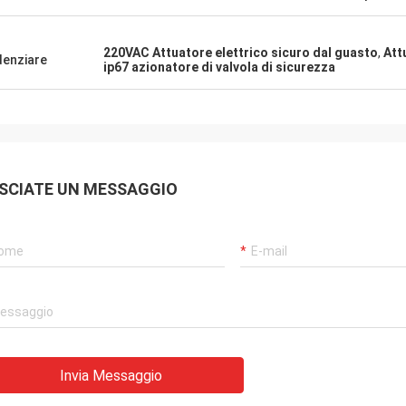
iamo anche
continuamente prodotti molto affidabi
loro meraviglioso
un servizio molto puntuale per
er le parti di
supportarci.
220VAC Attuatore elettrico sicuro dal guasto
,
Att
denziare
ip67 azionatore di valvola di sicurezza
SCIATE UN MESSAGGIO
Invia Messaggio