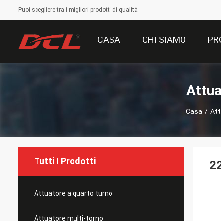
Puoi scegliere tra i migliori prodotti di qualità
CASA
CHI SIAMO
PR
Attua
Casa
/
Att
Tutti I Prodotti
22
Attuatore a quarto turno
Attuatore multi-torno