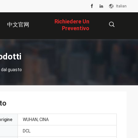
Italian
Richiedere Un
中文官网
Preventivo
描
odotti
 dal guasto
述
to
origine
WUHAN, CINA
DCL