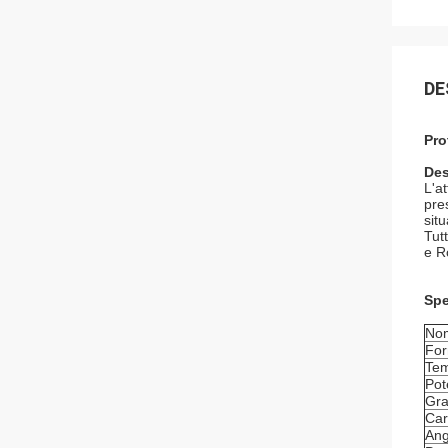
DE
Pro
Des
L'a
pre
sit
Tut
e R
Spe
No
For
Tem
Pot
Gra
Car
Ang