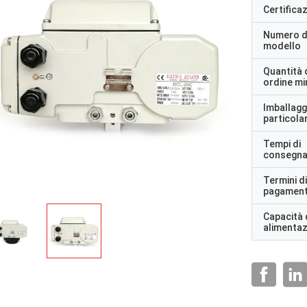
Certifica
Numero d
modello
Quantità 
ordine m
Imballagg
particolar
Tempi di
consegn
Termini di
pagamen
Capacità 
alimenta