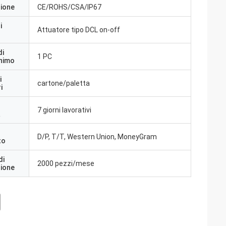
zione
CE/ROHS/CSA/IP67
i
Attuatore tipo DCL on-off
di
1 PC
inimo
i
cartone/paletta
i
7 giorni lavorativi
a
D/P, T/T, Western Union, MoneyGram
to
di
2000 pezzi/mese
zione