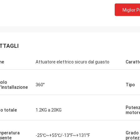
Miglior 
TTAGLI
me
Attuatore elettrico sicuro dal guasto
Caratt
olo
360°
Tipo
l'installazione
n GmbH - Germania
Gruppo Midea - Cina
aborazione con DCL,
DCL è nostro partner e fornitore da ol
Potenz
atti dei prodotti DCL.
anni, i loro attuatori elettrici sono util
o totale
1.2KG a 20KG
motor
lità prima di tutto e i
per guidare le vane dei nostri compre
 molto rigorosi con i
frigoriferi.I nostri condizionatori centr
pre molti esperimenti
servono i clienti di HVAC in tutto il m
peratura
Grado 
-25℃~+55℃/-13°F~+131°F
e i loro nuovi progetti
con i prodotti DCLForniscono
iente
protez