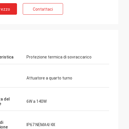
Prezzo
Contattaci
eristica
Protezione termica di sovraccarico
Attuatore a quarto turno
tre 6
a del
izzati
6W a 140W
e
ssori
ali
ondo
di
IP67 NEMA4/4X
ione