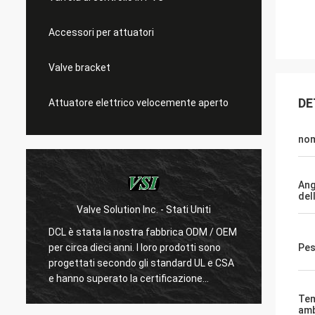
Accessori per attuatori
Valve bracket
DE
Attuatore elettrico velocemente aperto
no
Ang
del
Valve Solution Inc. - Stati Uniti
WESA Armature
L è stata la nostra fabbrica ODM / OEM
Con 15 anni di coll
r circa dieci anni. I loro prodotti sono
siamo molto soddisf
Pes
ogettati secondo gli standard UL e CSA
DCL considera la qua
hanno superato la certificazione
loro dipendenti sono
A.Pochissimi produttori cinesi possono
prodotti.Fanno sem
Tem
odurre attuatori elettrici standard
e test per confermar
amb