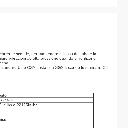
corrente scende, per mantenere il flusso del tubo e la
ubire vibrazioni ad alta pressione quando si verificano
cceso.
o lo standard UL e CSA, testati da SGS secondo lo standard CE
asto
C/24VDC
n.lbs a 22125in.lbs
mico