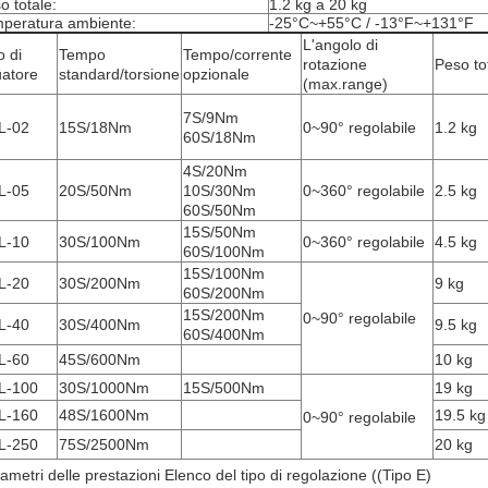
o totale:
1.2 kg a 20 kg
peratura ambiente:
-25°C~+55°C / -13°F~+131°F
L'angolo di
o di
Tempo
Tempo/corrente
rotazione
Peso to
uatore
standard/torsione
opzionale
(max.range)
7S/9Nm
L-02
15S/18Nm
0~90° regolabile
1.2 kg
60S/18Nm
4S/20Nm
L-05
20S/50Nm
10S/30Nm
0~360° regolabile
2.5 kg
60S/50Nm
15S/50Nm
L-10
30S/100Nm
0~360° regolabile
4.5 kg
60S/100Nm
15S/100Nm
L-20
30S/200Nm
9 kg
60S/200Nm
15S/200Nm
0~90° regolabile
L-40
30S/400Nm
9.5 kg
60S/400Nm
L-60
45S/600Nm
10 kg
L-100
30S/1000Nm
15S/500Nm
19 kg
L-160
48S/1600Nm
19.5 kg
0~90° regolabile
L-250
75S/2500Nm
20 kg
ametri delle prestazioni Elenco del tipo di regolazione ((Tipo E)