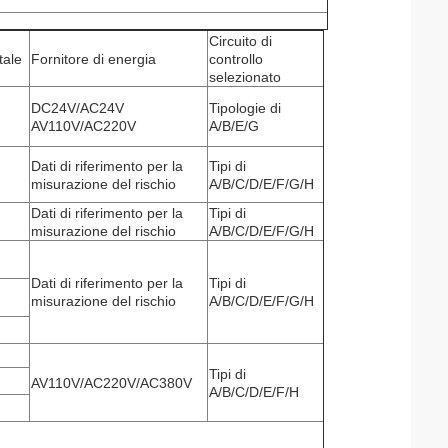
Circuito di
tale
Fornitore di energia
controllo
selezionato
DC24V/AC24V
Tipologie di
AV110V/AC220V
A/B/E/G
Dati di riferimento per la
Tipi di
misurazione del rischio
A/B/C/D/E/F/G/H
Dati di riferimento per la
Tipi di
misurazione del rischio
A/B/C/D/E/F/G/H
Dati di riferimento per la
Tipi di
misurazione del rischio
A/B/C/D/E/F/G/H
Tipi di
AV110V/AC220V/AC380V
A/B/C/D/E/F/H