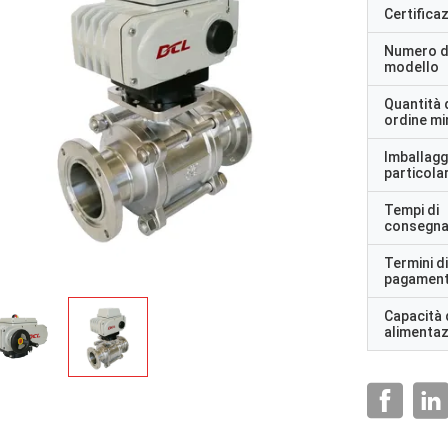
Certifica
Numero d
modello
Quantità 
ordine m
Imballagg
particolar
Tempi di
consegn
Termini di
pagamen
Capacità 
alimenta