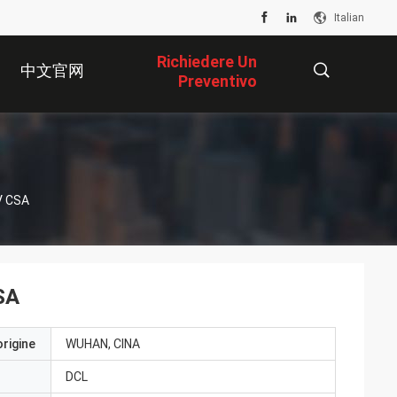
Italian
Richiedere Un
中文官网
Preventivo
描
V CSA
述
SA
origine
WUHAN, CINA
DCL