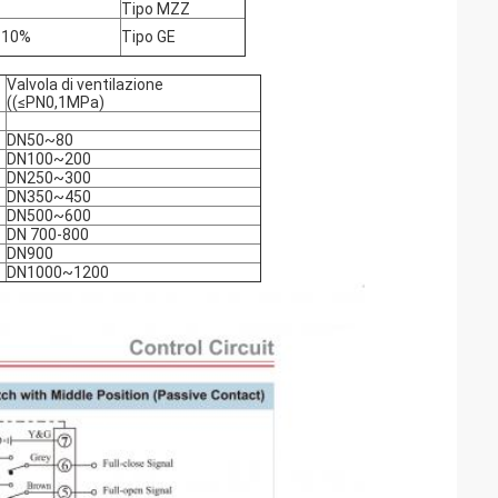
Tipo MZZ
 10%
Tipo GE
Valvola di ventilazione
((≤PN0,1MPa)
DN50~80
DN100~200
DN250~300
DN350~450
DN500~600
DN 700-800
DN900
DN1000~1200