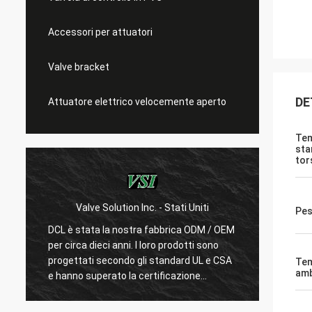
Accessori per attuatori
Valve bracket
DE
Attuatore elettrico velocemente aperto
Te
sta
tor
Valve Solution Inc. - Stati Uniti
WESA Armat
Pes
DCL è stata la nostra fabbrica ODM / OEM
Con 15 anni di 
per circa dieci anni. I loro prodotti sono
siamo molto sod
progettati secondo gli standard UL e CSA
DCL considera la
Tem
amb
e hanno superato la certificazione
loro dipendenti
CSA.Pochissimi produttori cinesi possono
prodotti.Fanno
produrre attuatori elettrici standard
e test per conf