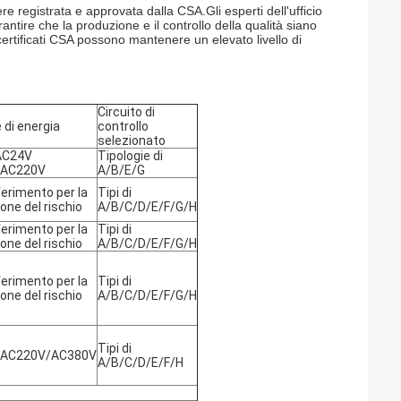
ere registrata e approvata dalla CSA.Gli esperti dell'ufficio
ntire che la produzione e il controllo della qualità siano
ertificati CSA possono mantenere un elevato livello di
Circuito di
 di energia
controllo
selezionato
AC24V
Tipologie di
/AC220V
A/B/E/G
iferimento per la
Tipi di
one del rischio
A/B/C/D/E/F/G/H
iferimento per la
Tipi di
one del rischio
A/B/C/D/E/F/G/H
iferimento per la
Tipi di
one del rischio
A/B/C/D/E/F/G/H
Tipi di
/AC220V/AC380V
A/B/C/D/E/F/H