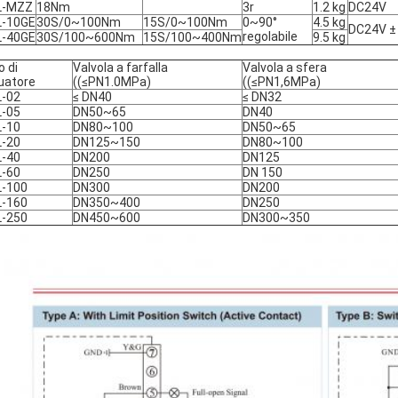
L-MZZ
18Nm
3r
1.2 kg
DC24V
L-10GE
30S/0~100Nm
15S/0~100Nm
0~90°
4.5 kg
DC24V ±
regolabile
L-40GE
30S/100~600Nm
15S/100~400Nm
9.5 kg
o di
Valvola a farfalla
Valvola a sfera
uatore
((≤PN1.0MPa)
((≤PN1,6MPa)
-02
≤ DN40
≤ DN32
-05
DN50~65
DN40
-10
DN80~100
DN50~65
-20
DN125~150
DN80~100
-40
DN200
DN125
-60
DN250
DN 150
L-100
DN300
DN200
L-160
DN350~400
DN250
L-250
DN450~600
DN300~350