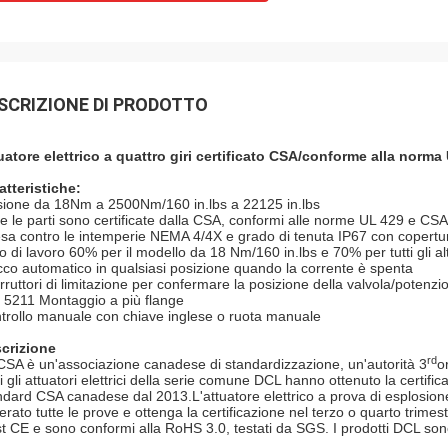
SCRIZIONE DI PRODOTTO
uatore elettrico a quattro giri certificato CSA/conforme alla norma
atteristiche:
sione da 18Nm a 2500Nm/160 in.lbs a 22125 in.lbs
te le parti sono certificate dalla CSA, conformi alle norme UL 429 e CS
esa contro le intemperie NEMA 4/4X e grado di tenuta IP67 con copertura
lo di lavoro 60% per il modello da 18 Nm/160 in.lbs e 70% per tutti gli alt
cco automatico in qualsiasi posizione quando la corrente è spenta
erruttori di limitazione per confermare la posizione della valvola/potenzi
 5211 Montaggio a più flange
trollo manuale con chiave inglese o ruota manuale
crizione
rd
CSA è un'associazione canadese di standardizzazione, un'autorità 3
o
i gli attuatori elettrici della serie comune DCL hanno ottenuto la certifi
ndard CSA canadese dal 2013.L'attuatore elettrico a prova di esplosione
erato tutte le prove e ottenga la certificazione nel terzo o quarto trimes
est CE e sono conformi alla RoHS 3.0, testati da SGS. I prodotti DCL so