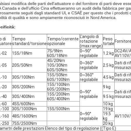
siasi modifica delle parti dell'attuatore o del fornitore di parti deve ess
 Canada e dell'ufficio Cina effettueranno un audit della fabbrica per gara
orosamente seguiti dagli standard UL e CSAÈ per questo che i prodotti c
bilità di qualità e sono ampiamente riconosciuti in Nord America.
cificità
:
L'angolo di
o di
Tempo
Tempo/corrente
Peso
rotazione
Fornitore
uatore
standard/torsione
opzionale
totale
(max.range)
7S/9Nm
0~90°
DC24V/
-02
15S/18Nm
1.2 kg
60S/18Nm
regolabile
AV110V
4S/20Nm
0~360°
Dati di r
-05
20S/50Nm
10S/30Nm
2.5 kg
regolabile
misurazi
60S/50Nm
15S/50Nm
0~360°
Dati di r
-10
30S/100Nm
4.5 kg
60S/100Nm
regolabile
misurazi
15S/100Nm
-20
30S/200Nm
9 kg
60S/200Nm
0~90°
Dati di r
15S/200Nm
-40
30S/400Nm
regolabile
9.5 kg
misurazi
60S/400Nm
-60
45S/600Nm
10 kg
L-100
30S/1000Nm
15S/500Nm
19 kg
0~90°
19.5
L-160
48S/1600Nm
AV110V
regolabile
kg
L-250
75S/2500Nm
20 kg
ametri delle prestazioni Elenco del tipo di regolazione ((Tipo E)