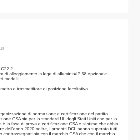
 UL
A C22.2
 di alloggiamento in lega di alluminio/IP 68 opzionale
ri modelli
ometro o trasmettitore di posizione facoltativo
rganizzazione di normazione e certificazione del partito.
cazione CSA sia per lo standard UL degli Stati Uniti che per lo
 è in fase di prova e certificazione CSA e si stima che abbia
tre dell'anno 2020Inoltre, i prodotti DCL hanno superato tutti
no contrassegnati sia con il marchio CSA che con il marchio