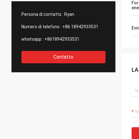
For
statunitensi di così buona qualità., per
e aggiornamen
ene
questo li scegliamo come nostri partner a
stupefacenti pe
Persona di contatto :
Ryan
lungo termine.
controllo di qual
outsourcing.
Numero di telefono :
+86 18942933531
Evi
whatsapp :
+8618942933531
Contatto
LA