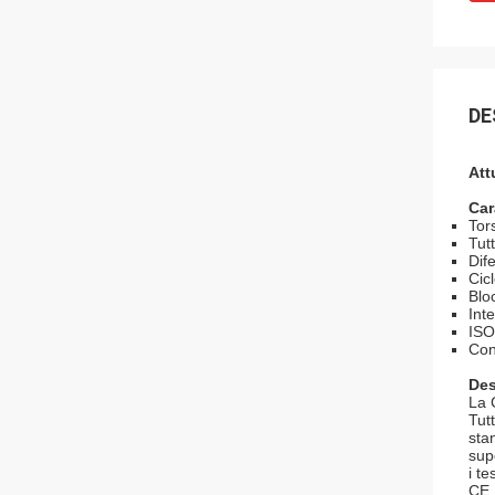
DE
Att
Car
Tor
Tut
Dif
Cic
Blo
Int
ISO
Con
Des
La 
Tutt
sta
sup
i t
CE.