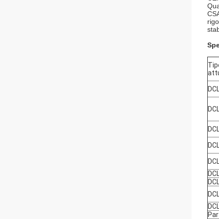
Qual
CSA
rig
sta
Spe
Tip
att
DCL
DCL
DCL
DCL
DCL
DCL
DC
DC
DC
Par