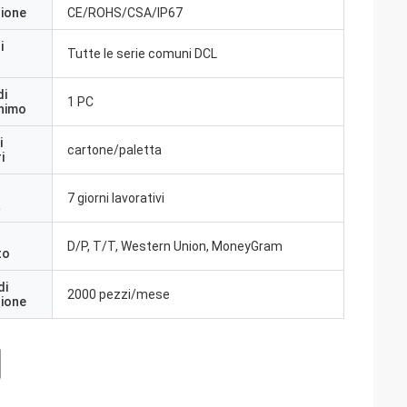
zione
CE/ROHS/CSA/IP67
i
Tutte le serie comuni DCL
di
1 PC
inimo
i
cartone/paletta
i
7 giorni lavorativi
a
D/P, T/T, Western Union, MoneyGram
to
di
2000 pezzi/mese
zione