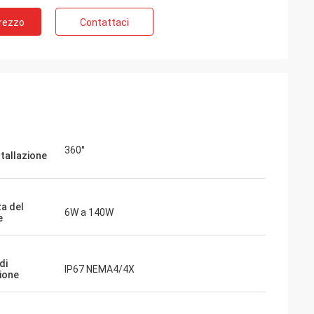
Prezzo
Contattaci
o
360°
stallazione
a del
6W a 140W
e
da oltre 6
 utilizzati
mpressori
di
IP67 NEMA4/4X
ione
centrali
 il mondo