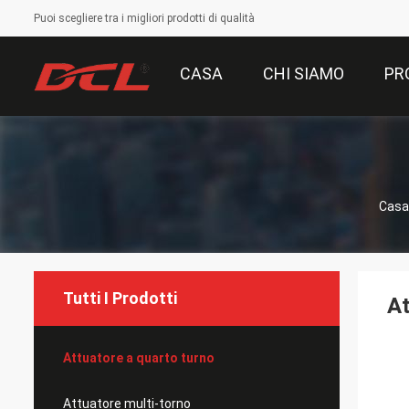
Puoi scegliere tra i migliori prodotti di qualità
CASA
CHI SIAMO
PR
Casa
Tutti I Prodotti
At
Attuatore a quarto turno
Attuatore multi-torno