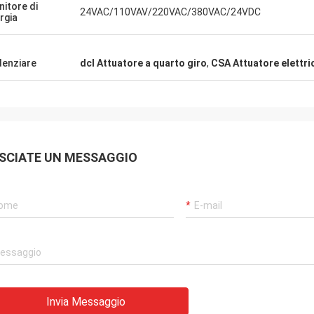
nitore di
ti.Siamo anche
continuamente prodotti molto aff
24VAC/110VAV/220VAC/380VAC/24VDC
rgia
r il loro meraviglioso
un servizio molto puntuale per
ità per le parti di
supportarci.
denziare
dcl Attuatore a quarto giro
,
CSA Attuatore elettric
SCIATE UN MESSAGGIO
Invia Messaggio