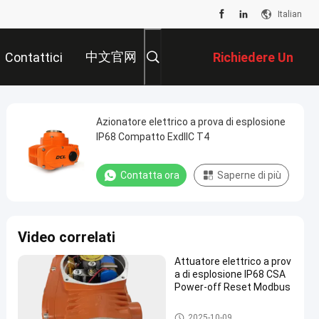
Italian
中文官网
Contattici
Richiedere Un
Preventivo
Azionatore elettrico a prova di esplosione
IP68 Compatto ExdIIC T4
Contatta ora
Saperne di più
Video correlati
Attuatore elettrico a prov
a di esplosione IP68 CSA
Power-off Reset Modbus
Attuatore elettrico a prova di e
2025-10-09