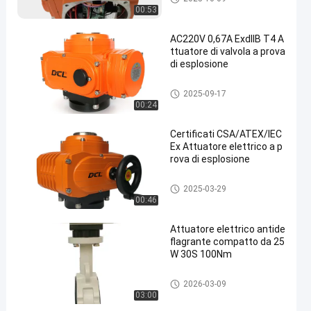
splosione
00:53
AC220V 0,67A ExdIIB T4 A
ttuatore di valvola a prova
di esplosione
Attuatore compatto
2025-09-17
00:24
Certificati CSA/ATEX/IEC
Ex Attuatore elettrico a p
rova di esplosione
Attuatore elettrico a prova di e
2025-03-29
splosione
00:46
Attuatore elettrico antide
flagrante compatto da 25
W 30S 100Nm
Attuatore elettrico intelligente
2026-03-09
03:00