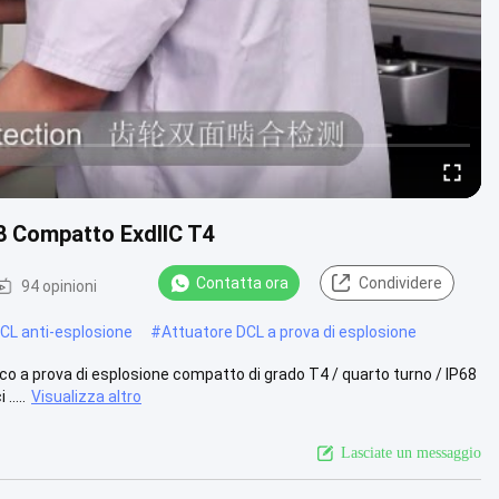
68 Compatto ExdIIC T4
Contatta ora
Condividere
94 opinioni
DCL anti-esplosione
#
Attuatore DCL a prova di esplosione
o a prova di esplosione compatto di grado T4 / quarto turno / IP68
....
Visualizza altro
Lasciate un messaggio