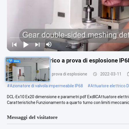
Azionatore elettrico a prova di esplosione IP
Attuatore elettrico a prova di esplosione
2022-03-11
#
Azionatore di valvola impermeabile IP68
#
Attuatore elettrico 
DCL-Ex10 Ex20 dimensione e parametri.pdf ExdIICAttuatore elettric
Caratteristiche Funzionamento a quarto turno con limiti meccanici .
Messaggi del visitatore