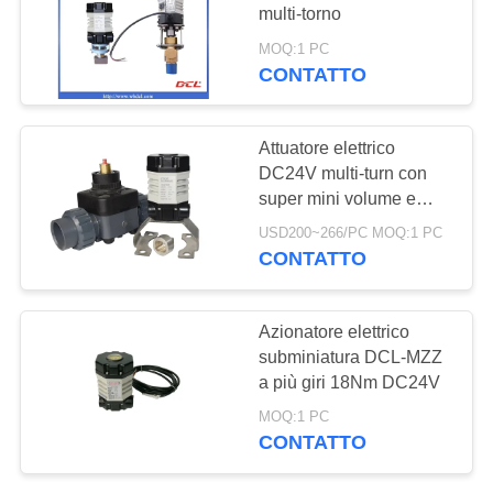
文
multi-torno
MOQ:1 PC
官
CONTATTO
71
网
Attuatore compatto
Attuatore elettrico
DC24V multi-turn con
MAPPA
super mini volume e
DEL
torque di 18Nm/5r/min
USD200~266/PC MOQ:1 PC
SITO
CONTATTO
19
PRIVACY
Azionatore elettrico
Attuatore elettrico
POLICY
subminiatura DCL-MZZ
a più giri 18Nm DC24V
sicuro dal guasto
MOQ:1 PC
CONTATTO