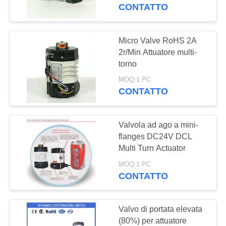
DELLA
CONTATTO
FABBRICA
Micro Valve RoHS 2A
92
CONTROLLO
2r/Min Attuatore multi-
Attuatore elettrico a
torno
DI
prova di esplosione
MOQ:1 PC
QUALITÀ
CONTATTO
CONTATTICI
Valvola ad ago a mini-
flanges DC24V DCL
RICHIEDA
Multi Turn Actuator
56
UNA
MOQ:1 PC
Attuatore elettrico
CONTATTO
CITAZIONE
intelligente
Valvo di portata elevata
中
(80%) per attuatore