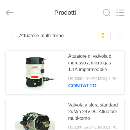
-
2026
Dynamic
Corporation
Prodotti
Limited.
All
Rights
Reserved.
CASA
83
Attuatore multi-torno
Attuatore a quarto
PRODOTTI
turno
Attuatore di valvola di
ingresso a micro gas
MOSTRA
1.1A impermeabile
VR
USD200~270/PC MOQ:1 PC
CONTATTO
27
CIRCA
NOI
Valvola a sfera standard
Attuatore multi-torno
2r/Min 24VDC Attuatore
multi-torno
GIRO
USD200~270/PC MOQ:1 PC