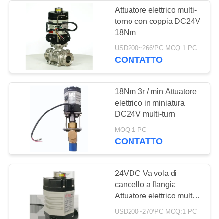
Attuatore elettrico multi-
torno con coppia DC24V
28
18Nm
Valvola elettrica a
USD200~266/PC MOQ:1 PC
CONTATTO
farfalla
18Nm 3r / min Attuatore
elettrico in miniatura
DC24V multi-turn
23
MOQ:1 PC
CONTATTO
Valvola a sfera
elettrica
24VDC Valvola di
cancello a flangia
Attuatore elettrico multi-
torno
USD200~270/PC MOQ:1 PC