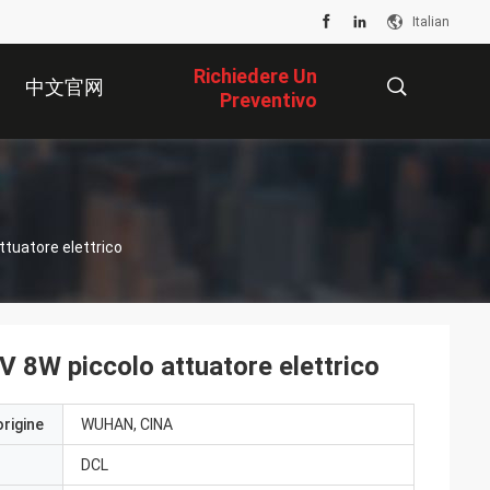
Italian
Richiedere Un
中文官网
Preventivo
描
tuatore elettrico
述
8W piccolo attuatore elettrico
origine
WUHAN, CINA
DCL