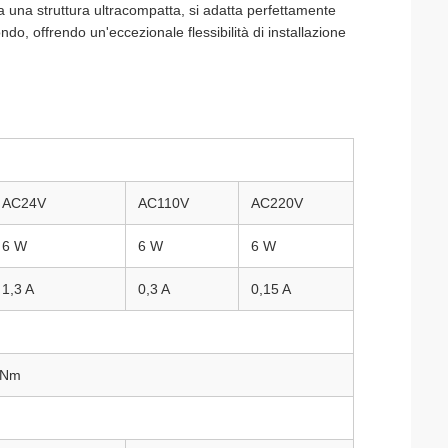
da una struttura ultracompatta, si adatta perfettamente
ondo, offrendo un'eccezionale flessibilità di installazione
AC24V
AC110V
AC220V
6 W
6 W
6 W
1,3 A
0,3 A
0,15 A
8Nm