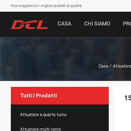
Puoi scegliere tra i migliori prodotti di qualità
CASA
CHI SIAMO
PR
Casa
/
Attuator
Tutti I Prodotti
15
Attuatore a quarto turno
Attuatore multi-torno