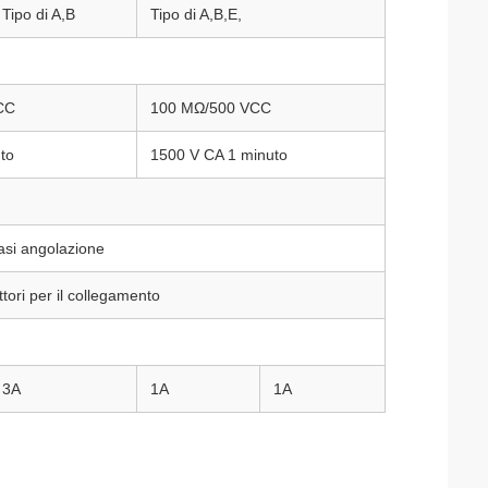
Tipo di A,B
Tipo di A,B,E,
CC
100 MΩ/500 VCC
to
1500 V CA 1 minuto
asi angolazione
tori per il collegamento
3A
1A
1A