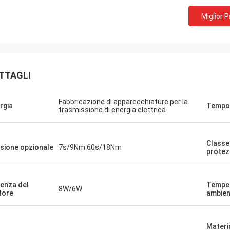
Miglior 
TTAGLI
Fabbricazione di apparecchiature per la
rgia
Tempo
trasmissione di energia elettrica
Classe
sione opzionale
7s/9Nm 60s/18Nm
protez
Gruppo Midea - Cina
ostro partner e fornitore da oltre 6
 loro attuatori elettrici sono utilizzati
enza del
Tempe
8W/6W
idare le vane dei nostri compressori
tore
ambien
feri.I nostri condizionatori centrali
 i clienti di HVAC in tutto il mondo
prodotti DCLForniscono
Materi