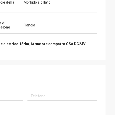
cie della
Morbido sigillato
 di
Flangia
ssione
re elettrico 18Nm
,
Attuatore compatto CSA DC24V