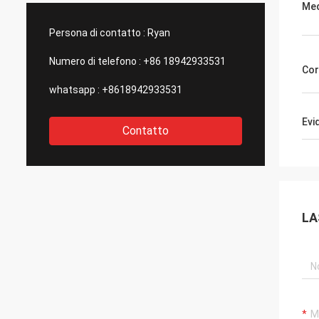
Me
e aggiornamenti.Siamo anche
contin
a
stupefacenti per il loro meraviglioso
un ser
Persona di contatto :
Ryan
controllo di qualità per le parti di
suppor
outsourcing.
Numero di telefono :
+86 18942933531
Cor
whatsapp :
+8618942933531
Evi
Contatto
LA