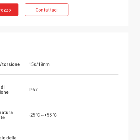
Prezzo
Contattaci
/torsione
15s/18nm
 di
IP67
ione
ratura
-25 ℃ ~+55 ℃
te
ale della