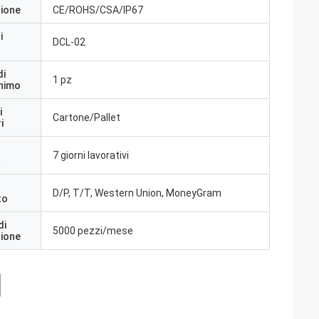
zione
CE/ROHS/CSA/IP67
i
DCL-02
di
1 pz
inimo
i
Cartone/Pallet
i
7 giorni lavorativi
a
D/P, T/T, Western Union, MoneyGram
to
di
5000 pezzi/mese
zione