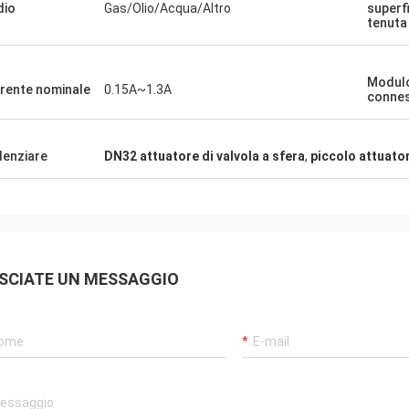
dio
Gas/Olio/Acqua/Altro
superfi
uamente prodotti molto affidabili e
tenuta
vizio molto puntuale per
tarci.
Modulo
rente nominale
0.15A~1.3A
conne
denziare
DN32 attuatore di valvola a sfera
,
piccolo attuato
SCIATE UN MESSAGGIO