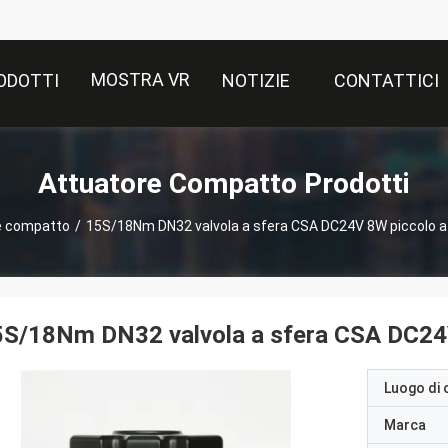
MOSTRA VR
ODOTTI
NOTIZIE
CONTATTICI
Attuatore Compatto Prodotti
e compatto
/
15S/18Nm DN32 valvola a sfera CSA DC24V 8W piccolo at
S/18Nm DN32 valvola a sfera CSA DC24V 
Luogo di 
Marca