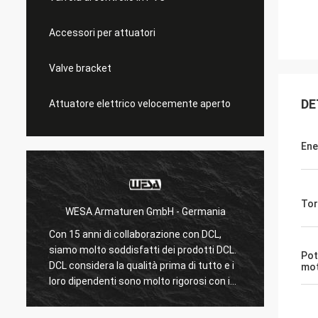
Accessori per attuatori
Valve bracket
DE
Attuatore elettrico velocemente aperto
Ene
Tor
WESA Armaturen GmbH - Germania
M
Con 15 anni di collaborazione con DCL,
DCL è n
siamo molto soddisfatti dei prodotti DCL.
anni, i
Pot
DCL considera la qualità prima di tutto e i
per gu
mo
loro dipendenti sono molto rigorosi con i
frigori
o
prodotti.Fanno sempre molti esperimenti
servono
e test per confermare i loro nuovi progetti
con i 