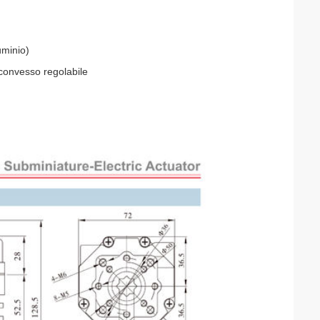
uminio)
o convesso regolabile