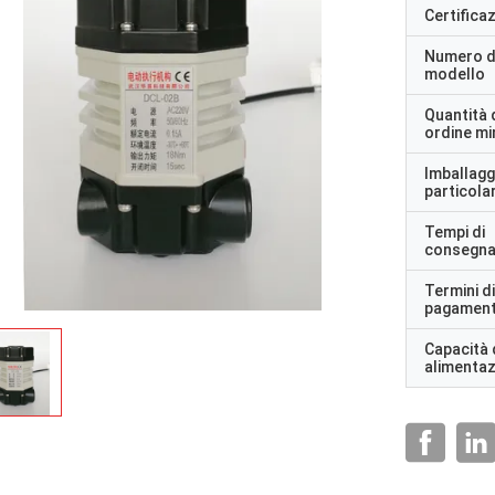
Certifica
Numero d
modello
Quantità 
ordine m
Imballagg
particolar
Tempi di
consegn
Termini di
pagamen
Capacità 
alimenta