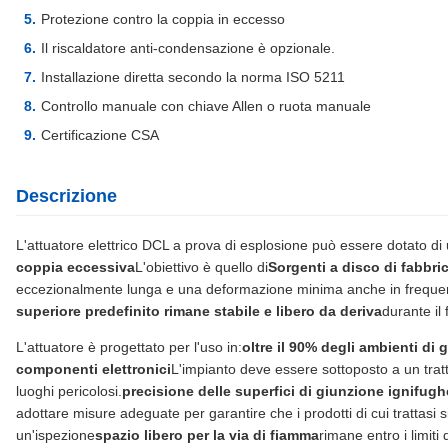
Protezione contro la coppia in eccesso
Il riscaldatore anti-condensazione è opzionale.
Installazione diretta secondo la norma ISO 5211
Controllo manuale con chiave Allen o ruota manuale
Certificazione CSA
Descrizione
L'attuatore elettrico DCL a prova di esplosione può essere dotato di
coppia eccessiva
L'obiettivo è quello di
Sorgenti a disco di fabbr
eccezionalmente lunga e una deformazione minima anche in freque
superiore predefinito rimane stabile e libero da deriva
durante il
L'attuatore è progettato per l'uso in:
oltre il 90% degli ambienti di 
componenti elettronici
L'impianto deve essere sottoposto a un tratt
luoghi pericolosi.
precisione delle superfici di giunzione ignifugh
adottare misure adeguate per garantire che i prodotti di cui trattasi s
un'ispezione
spazio libero per la via di fiamma
rimane entro i limiti 