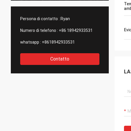
produrre attuatori elettrici standard
e test 
Tem
amb
statunitensi di così buona qualità., per
e aggi
questo li scegliamo come nostri partner a
stupefa
Persona di contatto :
Ryan
lungo termine.
control
outsou
Evi
Numero di telefono :
+86 18942933531
whatsapp :
+8618942933531
Contatto
LA