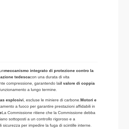
 un
meccanismo integrato di protezione contro la
icazione tedesca
con una durata di vita
nte compressione, garantendo la
il valore di coppia
 funzionamento a lungo termine.
gas esplosivi
, escluse le miniere di carbone.
Motori e
amento a fuoco per garantire prestazioni affidabili in
e
La Commissione ritiene che la Commissione debba
iano sottoposti a un controllo rigoroso e a
di sicurezza per impedire la fuga di scintille interne.