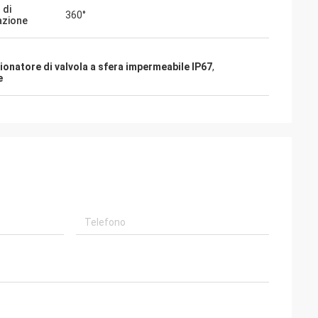
scono
 di
360°
azione
olto affidabili e
le per
ionatore di valvola a sfera impermeabile IP67
,
e