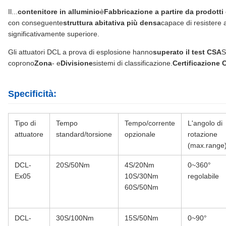
Il...
contenitore in alluminio
è
Fabbricazione a partire da prodotti
con conseguente
struttura abitativa più densa
capace di resistere 
significativamente superiore.
Gli attuatori DCL a prova di esplosione hanno
superato il test CSA
S
coprono
Zona
- e
Divisione
sistemi di classificazione.
Certificazione 
Specificità:
Tipo di
Tempo
Tempo/corrente
L'angolo di
attuatore
standard/torsione
opzionale
rotazione
(max.range
DCL-
20S/50Nm
4S/20Nm
0~360°
Ex05
10S/30Nm
regolabile
60S/50Nm
DCL-
30S/100Nm
15S/50Nm
0~90°