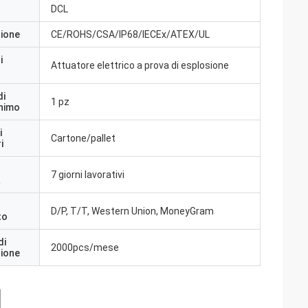
DCL
zione
CE/ROHS/CSA/IP68/IECEx/ATEX/UL
i
Attuatore elettrico a prova di esplosione
di
1 pz
inimo
i
Cartone/pallet
i
7 giorni lavorativi
a
D/P, T/T, Western Union, MoneyGram
to
di
2000pcs/mese
zione