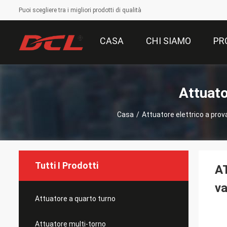
Puoi scegliere tra i migliori prodotti di qualità
CASA
CHI SIAMO
PR
Attuato
Casa
/
Attuatore elettrico a prov
Tutti I Prodotti
AT
va
Attuatore a quarto turno
Attuatore multi-torno