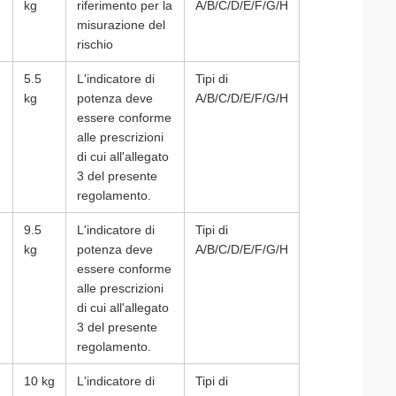
kg
riferimento per la
A/B/C/D/E/F/G/H
misurazione del
rischio
5.5
L'indicatore di
Tipi di
kg
potenza deve
A/B/C/D/E/F/G/H
essere conforme
alle prescrizioni
di cui all'allegato
3 del presente
regolamento.
9.5
L'indicatore di
Tipi di
kg
potenza deve
A/B/C/D/E/F/G/H
essere conforme
alle prescrizioni
di cui all'allegato
3 del presente
regolamento.
10 kg
L'indicatore di
Tipi di