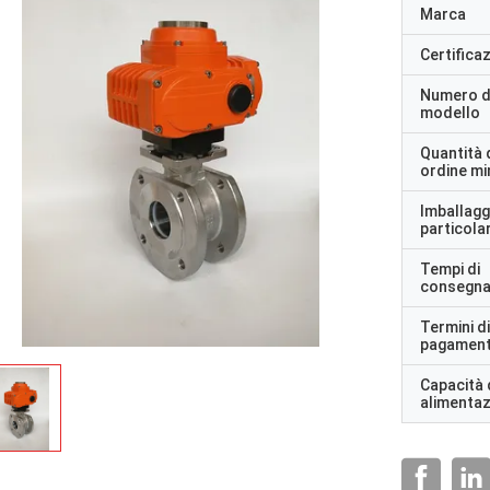
Marca
Certifica
Numero d
modello
Quantità 
ordine m
Imballagg
particolar
Tempi di
consegn
Termini di
pagamen
Capacità 
alimenta