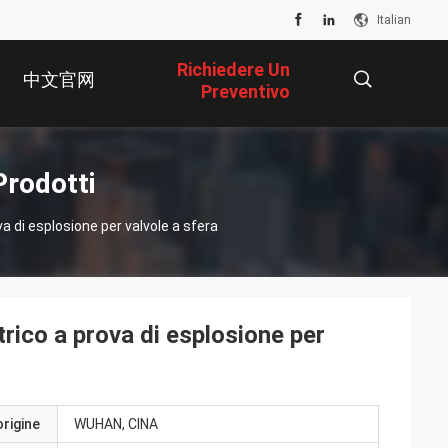
Italian
Richiedere Un
中文官网
Preventivo
描
Prodotti
a di esplosione per valvole a sfera
述
rico a prova di esplosione per
origine
WUHAN, CINA