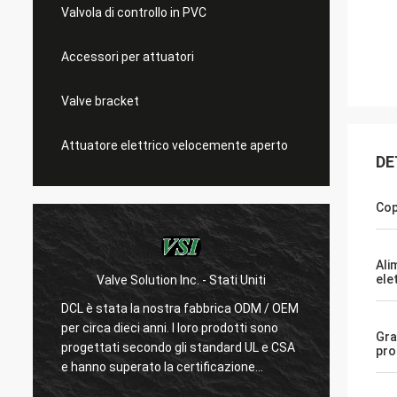
Valvola di controllo in PVC
Accessori per attuatori
Valve bracket
Attuatore elettrico velocemente aperto
DE
Cop
Ali
ele
Valve Solution Inc. - Stati Uniti
WE
6
DCL è stata la nostra fabbrica ODM / OEM
Con 15
i
per circa dieci anni. I loro prodotti sono
siamo 
Gra
i
progettati secondo gli standard UL e CSA
DCL con
pro
e hanno superato la certificazione
loro di
CSA.Pochissimi produttori cinesi possono
prodot