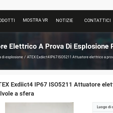
MOSTRA VR
ODOTTI
NOTIZIE
CONTATTICI
re Elettrico A Prova Di Esplosione 
a di esplosione
/
ATEX Exdiict4 IP67 ISO5211 Attuatore elettrico a prov
EX Exdiict4 IP67 ISO5211 Attuatore elett
lvole a sfera
Luogo di 