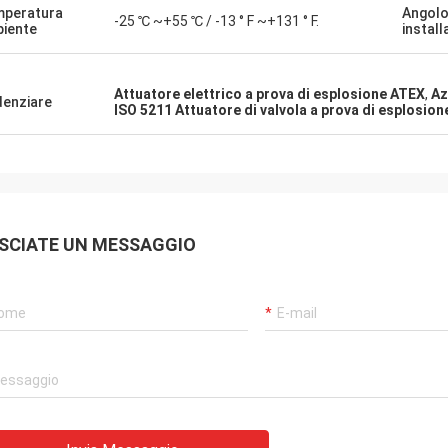
per confermare i loro nuovi progetti
con i prodotti DCLForni
peratura
Angolo
-25 ℃ ~+55 ℃ / -13 ° F ~+131 ° F.
iente
install
ornamenti.Siamo anche
continuamente prodotti m
centi per il loro meraviglioso
un servizio molto puntua
lo di qualità per le parti di
supportarci.
Attuatore elettrico a prova di esplosione ATEX
,
Az
rcing.
denziare
ISO 5211 Attuatore di valvola a prova di esplosion
SCIATE UN MESSAGGIO