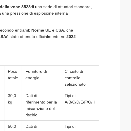
 della voce 8528
di una serie di attuatori standard,
a una pressione di esplosione interna
econdo entrambi
Norme UL e CSA
, che
CSA
è stato ottenuto ufficialmente nel
2022
.
Peso
Fornitore di
Circuito di
totale
energia
controllo
)
selezionato
30,0
Dati di
Tipi di
kg
riferimento per la
A/B/C/D/E/F/G/H
misurazione del
rischio
50,0
Dati di
Tipi di