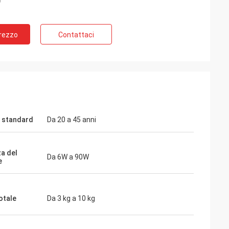
Prezzo
Contattaci
 standard
Da 20 a 45 anni
a del
Da 6W a 90W
e
 - Cina
rnitore da oltre 6
trici sono utilizzati
otale
Da 3 kg a 10 kg
nostri compressori
ionatori centrali
 in tutto il mondo