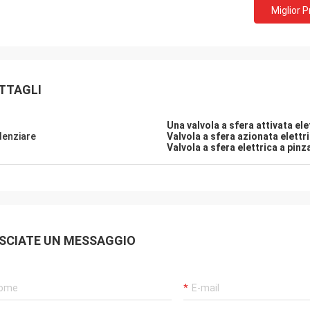
Miglior 
TTAGLI
Una valvola a sfera attivata ele
denziare
Valvola a sfera azionata elettr
Valvola a sfera elettrica a pinza
SA Armaturen GmbH - Germania
Gruppo Midea
 anni di collaborazione con DCL,
DCL è nostro partner e fo
SCIATE UN MESSAGGIO
molto soddisfatti dei prodotti DCL.
anni, i loro attuatori elet
sidera la qualità prima di tutto e i
per guidare le vane dei 
pendenti sono molto rigorosi con i
frigoriferi.I nostri condiz
ti.Fanno sempre molti esperimenti
servono i clienti di HVAC
per confermare i loro nuovi progetti
con i prodotti DCLForni