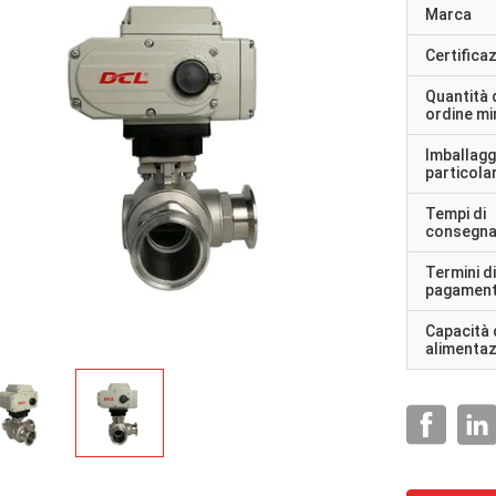
Marca
Certifica
Quantità 
ordine m
Imballagg
particolar
Tempi di
consegn
Termini di
pagamen
Capacità 
alimenta