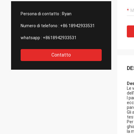
statunitensi di così buona qualità., per
e aggi
questo li scegliamo come nostri partner a
stupefa
Persona di contatto :
Ryan
lungo termine.
control
outsou
Numero di telefono :
+86 18942933531
whatsapp :
+8618942933531
Contatto
DE
Des
Le 
del
I p
ecc.
par
Gli
test
Per
ghi
la 