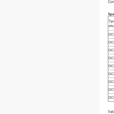
Con
Spe
Tip
att
DC
DC
DC
DC
DC
DC
DC
DC
DC
Val