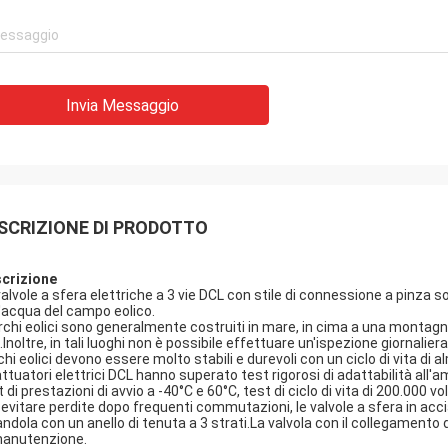
ornamenti.Siamo anche
continuamente prodotti m
centi per il loro meraviglioso
un servizio molto puntua
lo di qualità per le parti di
supportarci.
rcing.
Invia Messaggio
SCRIZIONE DI PRODOTTO
crizione
valvole a sfera elettriche a 3 vie DCL con stile di connessione a pinz
l'acqua del campo eolico.
archi eolici sono generalmente costruiti in mare, in cima a una montagna
Inoltre, in tali luoghi non è possibile effettuare un'ispezione giornaliera
chi eolici devono essere molto stabili e durevoli con un ciclo di vita di 
 attuatori elettrici DCL hanno superato test rigorosi di adattabilità all'a
 di prestazioni di avvio a -40°C e 60°C, test di ciclo di vita di 200.000 
 evitare perdite dopo frequenti commutazioni, le valvole a sfera in acci
andola con un anello di tenuta a 3 strati.La valvola con il collegamento
manutenzione.