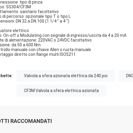
nessione: tipo di pinza
po: SS304/CF3M
ttamento: sanitario facoltativo
o di percorso: opzionale tipo T o tipo L
nsioni: DN 32 a DN 100 (1 1/4 ′′ a 4 ′′)
uatore elettrico
o: On-off o Modulating con segnale di ingresso/uscita da 4 a 20 mA
te di alimentazione: 220VAC o 24VDC facoltativo
sione: da 50 a 600 Nm
trollo manuale con chiave Allen o ruota manuale
taggio diretto con flange multi ISO5211
chette:
Valvola a sfera azionata elettrica da 240 psi
DN3
CF3M Valvola a sfera elettrica azionata
TTI RACCOMANDATI