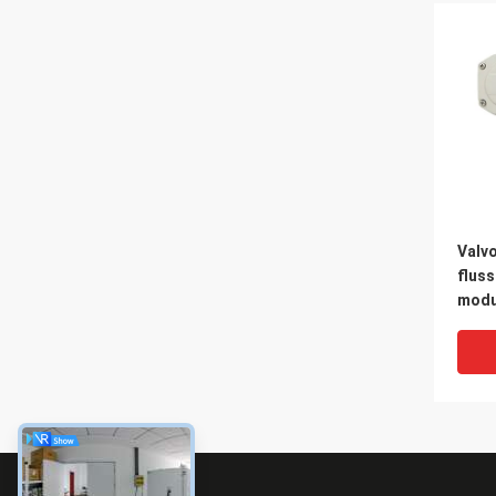
Valvo
fluss
modu