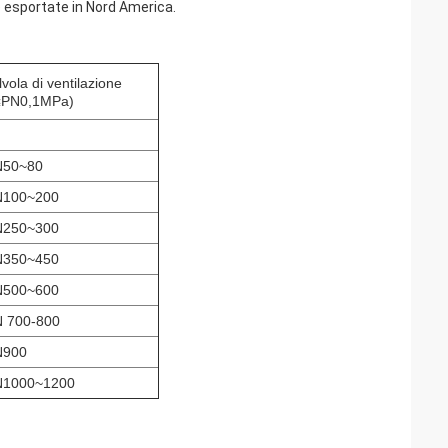
e esportate in Nord America.
lvola di ventilazione
≤PN0,1MPa)
N50~80
100~200
250~300
350~450
500~600
 700-800
N900
1000~1200