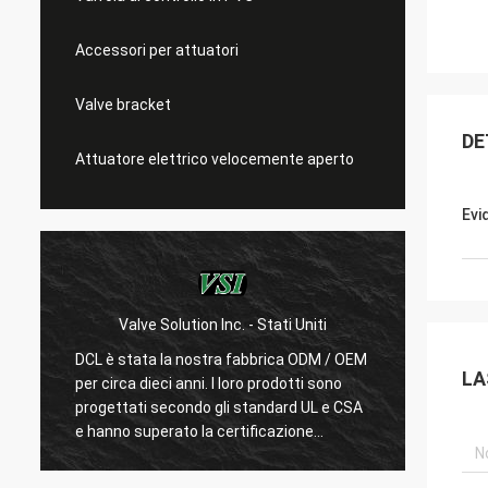
Accessori per attuatori
Valve bracket
DE
Attuatore elettrico velocemente aperto
Evi
Valve Solution Inc. - Stati Uniti
WE
6
DCL è stata la nostra fabbrica ODM / OEM
Con 15
LA
i
per circa dieci anni. I loro prodotti sono
siamo 
i
progettati secondo gli standard UL e CSA
DCL con
e hanno superato la certificazione
loro di
CSA.Pochissimi produttori cinesi possono
prodot
produrre attuatori elettrici standard
e test 