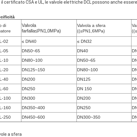
 il certificato CSA e UL, le valvole elettriche DCL possono anche esser
cificità
o di
Valvola
Valvola a sfera
Va
uatore
farfalla
≤
PN1,0MPa)
((≤PN1,6MPa)
((
L-02
≤ DN40
≤ DN32
L-05
DN50~65
DN40
D
L-10
DN80~100
DN50~65
DN
L-20
DN125~150
DN80~100
DN
L-40
DN200
DN125
DN
L-60
DN250
DN 150
DN
L-100
DN300
DN200
DN
L-160
DN350~400
DN250
D
L-250
DN450~600
DN300~350
DN
vole a sfera