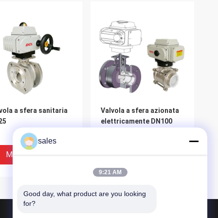
vola a sfera sanitaria
Valvola a sfera azionata
25
elettricamente DN100
sales
Miglior Prezzo
Miglior Prezzo
9:21 AM
Good day, what product are you looking 
for?