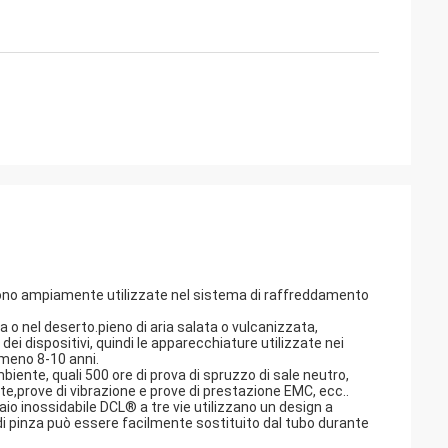
olto affidabili e
le per
a sono ampiamente utilizzate nel sistema di raffreddamento
 o nel deserto.pieno di aria salata o vulcanizzata,
 dei dispositivi, quindi le apparecchiature utilizzate nei
almeno 8-10 anni.
mbiente, quali 500 ore di prova di spruzzo di sale neutro,
volte,prove di vibrazione e prove di prestazione EMC, ecc..
aio inossidabile DCL® a tre vie utilizzano un design a
 di pinza può essere facilmente sostituito dal tubo durante