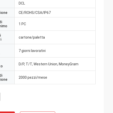
DCL
zione
CE/ROHS/CSA/IP67
di
1 PC
inimo
i
cartone/paletta
i
7 giorni lavorativi
a
D/P, T/T, Western Union, MoneyGram
to
di
2000 pezzi/mese
zione