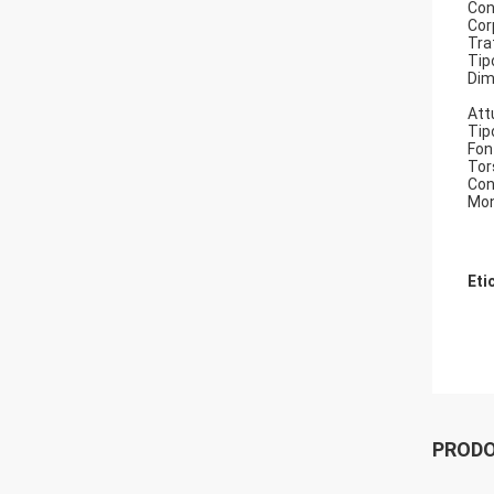
Con
Cor
Tra
Tip
Dime
Att
Tip
Fon
Tor
Con
Mon
Eti
PRODO