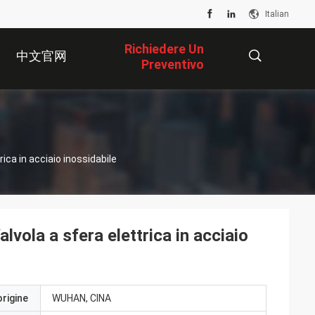
Italian
Richiedere Un
中文官网
Preventivo
描
rica in acciaio inossidabile
述
alvola a sfera elettrica in acciaio
origine
WUHAN, CINA