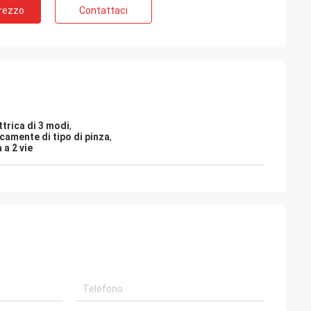
Prezzo
Contattaci
ttrica di 3 modi
,
icamente di tipo di pinza
,
 a 2 vie
 - Cina
rnitore da oltre 6
trici sono utilizzati
nostri compressori
ionatori centrali
 in tutto il mondo
scono