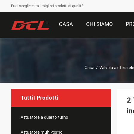
Puoi scegliere tra i migliori prodotti di qualità
CASA
CHI SIAMO
PR
Casa
/
Valvola a sfera ele
Tutti I Prodotti
2 
in
Attuatore a quarto turno
Attuatore multi-torno