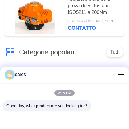
prova di esplosione
ISO5211 a 200Nm
USD300-500/PC MOQ:1 PC
CONTATTO
Categorie popolari
Tutti
Attuatore a quarto
Attuatore multi-torno
sales
turno
2:15 PM
Attuatore elettrico a
Attuatore elettrico
prova di esplosione
intelligente
Good day, what product are you looking for?
Attuatore elettrico
Attuatore compatto
sicuro dal guasto