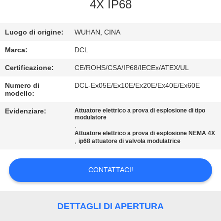
DELLA
4X IP68
FABBRICA
Luogo di origine:
WUHAN, CINA
CONTROLLO
Marca:
DCL
DI
Certificazione:
CE/ROHS/CSA/IP68/IECEx/ATEX/UL
QUALITÀ
Numero di
DCL-Ex05E/Ex10E/Ex20E/Ex40E/Ex60E
modello:
CONTATTICI
Evidenziare:
Attuatore elettrico a prova di esplosione di tipo
modulatore
,
Attuatore elettrico a prova di esplosione NEMA 4X
,
ip68 attuatore di valvola modulatrice
RICHIEDA
UNA
CONTATTACI!
CITAZIONE
DETTAGLI DI APERTURA
中