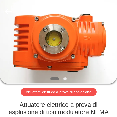
-
2026
Dynamic
Corporation
Limited.
All
Rights
Reserved.
CASA
PRODOTTI
MOSTRA
VR
CIRCA
NOI
Attuatore elettrico a prova di esplosione
Attuatore elettrico a prova di
GIRO
esplosione di tipo modulatore NEMA