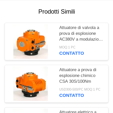
文
Prodotti Simili
官
网
Attuatore di valvola a
prova di esplosione
AC380V a modulazione
MAPPA
di 50 Nm
MOQ:1 PC
DEL
CONTATTO
SITO
Attuatore a prova di
PRIVACY
esplosione chimico
POLICY
CSA 30S/100Nm
USD300-500/PC MOQ:1 PC
CONTATTO
Attuatore elettrico a