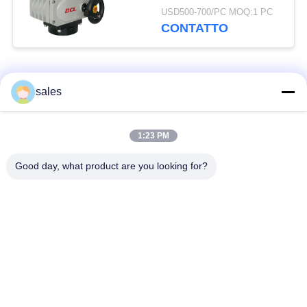
USD500-700/PC MOQ:1 PC
CONTATTO
Categorie popolari
Tutti
sales
Attuatore a quarto
1:23 PM
Attuatore multi-torno
turno
Good day, what product are you looking for?
Attuatore elettrico a
Attuatore elettrico
prova di esplosione
intelligente
Attuatore elettrico
Attuatore compatto
sicuro dal guasto
Valvola elettrica a
Valvola a sfera