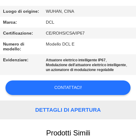
DELLA
FABBRICA
Luogo di origine:
WUHAN, CINA
Marca:
DCL
CONTROLLO
Certificazione:
CE/ROHS/CSA/IP67
DI
Numero di
Modello DCL E
modello:
QUALITÀ
Evidenziare:
,
Attuatore elettrico intelligente IP67
,
Modulazione dell'attuatore elettrico intelligente
CONTATTICI
un azionatore di modulazione regolabile
RICHIEDA
CONTATTACI!
UNA
CITAZIONE
DETTAGLI DI APERTURA
中
Prodotti Simili