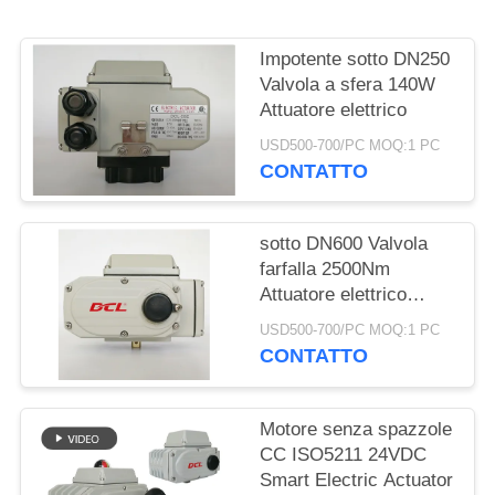
文
官
Impotente sotto DN250
Valvola a sfera 140W
网
Attuatore elettrico
USD500-700/PC MOQ:1 PC
CONTATTO
MAPPA
DEL
sotto DN600 Valvola
SITO
farfalla 2500Nm
Attuatore elettrico
PRIVACY
marino
USD500-700/PC MOQ:1 PC
CONTATTO
POLICY
Motore senza spazzole
CC ISO5211 24VDC
Smart Electric Actuator