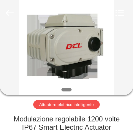
-
2026
Dynamic
Corporation
Limited.
All
Rights
Reserved.
CASA
PRODOTTI
MOSTRA
VR
CIRCA
NOI
Attuatore elettrico intelligente
Modulazione regolabile 1200 volte
GIRO
IP67 Smart Electric Actuator