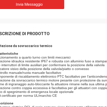
Invia Messaggio
SCRIZIONE DI PRODOTTO
tezione da sovraccarico termico
atteristiche
zionamento a quarto turno con limiti meccanici
tezione idraulica resistente IP67 e robusta con alluminio fuso a stamp
interruttori di limite ausiliari per confermare la posizione della valvola
icatore visivo della posizione della valvola/piatto o convesso
trollo manuale/ruota manuale facoltativo
ponente di riscaldamento elettronico PTC facoltativo per l'anticonden
tezione da sovraccarico termico motore pesante con protezione da su
me di ingranaggio auto-bloccante fa attuatore rimane nella sua ultima
tezione contro coppia eccessiva è facoltativa per gli attuatori con cop
to di spegnimento di emergenza locale opzionale
 certificato per norma UL/marchio CE
crizione