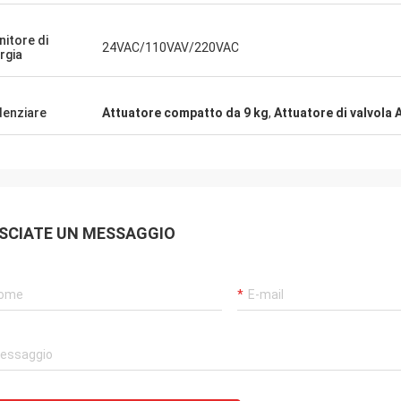
.Siamo anche
continuamente prodotti molto affida
l loro meraviglioso
un servizio molto puntuale per
nitore di
24VAC/110VAV/220VAC
 per le parti di
supportarci.
rgia
denziare
Attuatore compatto da 9 kg
,
Attuatore di valvola
SCIATE UN MESSAGGIO