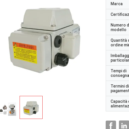
Marca
Certifica
Numero d
modello
Quantità 
ordine m
Imballagg
particolar
Tempi di
consegn
Termini di
pagamen
Capacità 
alimenta