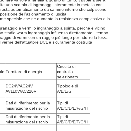
ionare valvole a farfalla a quarto di turno, valvole a sfera,
mite una scatola di ingranaggi interamente in metallo con
si arresta automaticamente da camme interne che colpiscono
a posizione dell'azionamento di uscita.
di rame speciale.che ne aumenta la resistenza complessiva e la
ingranaggio a vermi o ingranaggio a spinta, perché è vicino
imo stadio worm ingranaggio influenza direttamente il tempo
aggio di vermi con un raggio più lungo per ridurre la forza
el verme dell'attuatore DCL è sicuramente costruita
Circuito di
ale
Fornitore di energia
controllo
selezionato
DC24V/AC24V
Tipologie di
AV110V/AC220V
A/B/E/G
Dati di riferimento per la
Tipi di
misurazione del rischio
A/B/C/D/E/F/G/H
Dati di riferimento per la
Tipi di
misurazione del rischio
A/B/C/D/E/F/G/H