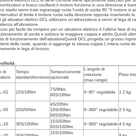
ttuatore elettrico DCL di serie comune viene tipicamente utilizzato per az
ortizzatori e bracci oscillanti.il motore funziona in una direzione e tra
imo stadio worm train ingranaggi ruota l'unità di uscita 90 °Il motore 
interruttori di limite.il motore ruota nella direzione opposta invertendo l
ti gli attuatori elettrici DCL utilizzano un'attrezzatura a vermi di lega 
istenza all'abrasione.
pezzo più facile da rompere per un attuatore elettrico è l'ultima fase di 
'azionamento di uscita e subisce la maggiore coppia e attrito.Quindi ult
vita di funzionamento dell'attuatoreQuindi DCL progetta un grosso ingran
 denti delle ruote, quando si aggiunge la stessa coppia.L'intera ruota d
eramente in lega di bronzo..
cificità
L'angolo di
o di
Tempo
Tempo/corrente
rotazione
Peso tot
uatore
standard/torsione
opzionale
(max.range)
7S/9Nm
L-02
15S/18Nm
0~90° regolabile
1.2 kg
60S/18Nm
4S/20Nm
L-05
20S/50Nm
10S/30Nm
0~360° regolabile
2.5 kg
60S/50Nm
15S/50Nm
L-10
30S/100Nm
0~360° regolabile
4.5 kg
60S/100Nm
15S/100Nm
L-20
30S/200Nm
9 kg