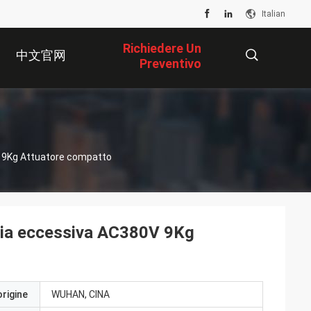
Italian
Richiedere Un
中文官网
Preventivo
描
0V 9Kg Attuatore compatto
述
ppia eccessiva AC380V 9Kg
origine
WUHAN, CINA