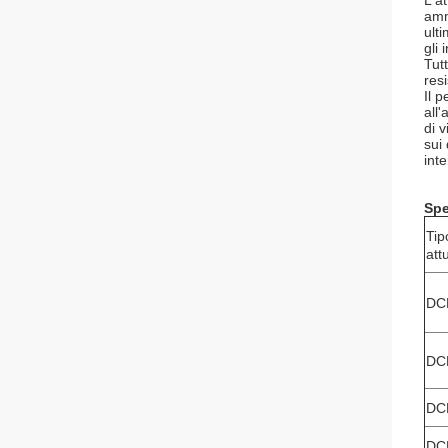
L'a
amm
ult
gli 
Tut
res
Il 
all
di 
sui
int
Spe
Tip
att
DC
DC
DC
DC