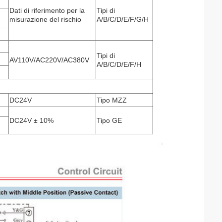
Dati di riferimento per la
Tipi di
misurazione del rischio
A/B/C/D/E/F/G/H
Tipi di
AV110V/AC220V/AC380V
A/B/C/D/E/F/H
DC24V
Tipo MZZ
DC24V ± 10%
Tipo GE