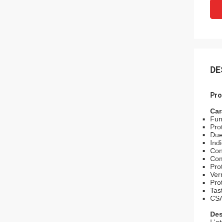
DE
Pro
Car
Fun
Pro
Due 
Ind
Con
Com
Pro
Ver
Pro
Tas
CSA
Des