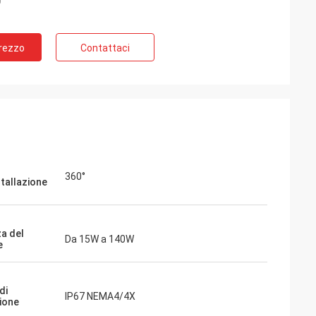
Prezzo
Contattaci
o
360°
stallazione
oltre 6
a del
Da 15W a 140W
e
ilizzati
ressori
trali
di
 mondo
IP67 NEMA4/4X
ione