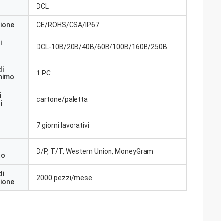
DCL
zione
CE/ROHS/CSA/IP67
i
DCL-10B/20B/40B/60B/100B/160B/250B
di
1 PC
inimo
i
cartone/paletta
i
7 giorni lavorativi
a
D/P, T/T, Western Union, MoneyGram
to
di
2000 pezzi/mese
zione