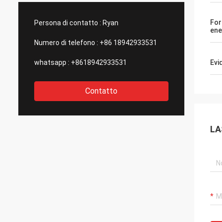
statunitensi di così buona qualità., per
e aggiornamenti
questo li scegliamo come nostri partner a
stupefacenti per i
For
Persona di contatto :
Ryan
lungo termine.
controllo di qualità
ene
outsourcing.
Numero di telefono :
+86 18942933531
whatsapp :
+8618942933531
Evi
Contatto
LA