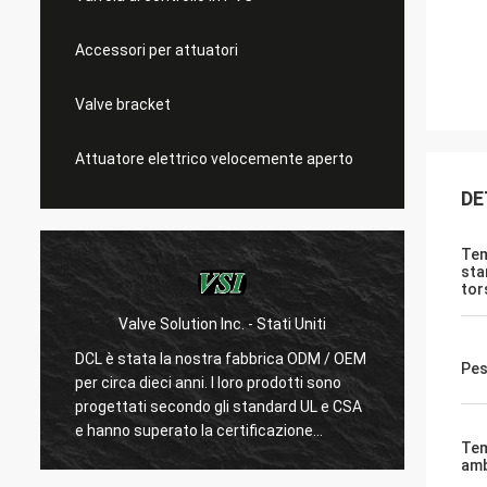
Accessori per attuatori
Valve bracket
Attuatore elettrico velocemente aperto
DE
Te
sta
tor
Valve Solution Inc. - Stati Uniti
WESA Armatur
DCL è stata la nostra fabbrica ODM / OEM
Con 15 anni di co
Pes
per circa dieci anni. I loro prodotti sono
siamo molto soddi
progettati secondo gli standard UL e CSA
DCL considera la q
e hanno superato la certificazione
loro dipendenti so
Tem
CSA.Pochissimi produttori cinesi possono
prodotti.Fanno s
amb
produrre attuatori elettrici standard
e test per conferm