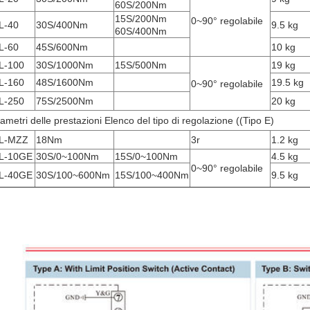
60S/200Nm
15S/200Nm
0~90° regolabile
L-40
30S/400Nm
9.5 kg
60S/400Nm
L-60
45S/600Nm
10 kg
L-100
30S/1000Nm
15S/500Nm
19 kg
L-160
48S/1600Nm
19.5 kg
0~90° regolabile
L-250
75S/2500Nm
20 kg
ametri delle prestazioni Elenco del tipo di regolazione ((Tipo E)
L-MZZ
18Nm
3r
1.2 kg
L-10GE
30S/0~100Nm
15S/0~100Nm
4.5 kg
0~90° regolabile
L-40GE
30S/100~600Nm
15S/100~400Nm
9.5 kg