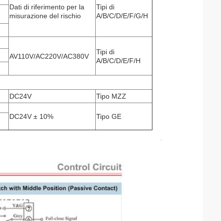
Dati di riferimento per la
Tipi di
misurazione del rischio
A/B/C/D/E/F/G/H
Tipi di
AV110V/AC220V/AC380V
A/B/C/D/E/F/H
DC24V
Tipo MZZ
DC24V ± 10%
Tipo GE