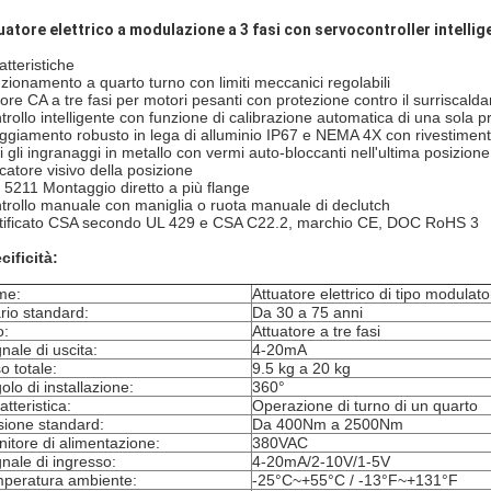
uatore elettrico a modulazione a 3 fasi con servocontroller intellige
atteristiche
zionamento a quarto turno con limiti meccanici regolabili
ore CA a tre fasi per motori pesanti con protezione contro il surriscal
trollo intelligente con funzione di calibrazione automatica di una sola 
oggiamento robusto in lega di alluminio IP67 e NEMA 4X con rivestiment
ti gli ingranaggi in metallo con vermi auto-bloccanti nell'ultima posizion
icatore visivo della posizione
 5211 Montaggio diretto a più flange
trollo manuale con maniglia o ruota manuale di declutch
tificato CSA secondo UL 429 e CSA C22.2, marchio CE, DOC RoHS 3
cificità:
me:
Attuatore elettrico di tipo modulato
rio standard:
Da 30 a 75 anni
o:
Attuatore a tre fasi
nale di uscita:
4-20mA
o totale:
9.5 kg a 20 kg
olo di installazione:
360°
atteristica:
Operazione di turno di un quarto
sione standard:
Da 400Nm a 2500Nm
nitore di alimentazione:
380VAC
nale di ingresso:
4-20mA/2-10V/1-5V
peratura ambiente:
-25°C~+55°C / -13°F~+131°F