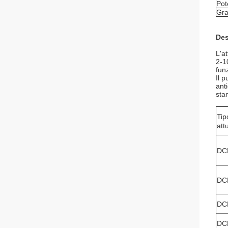
Pot
Gra
Des
L'a
2-1
fun
Il 
ant
sta
Tip
att
DC
DC
DC
DC