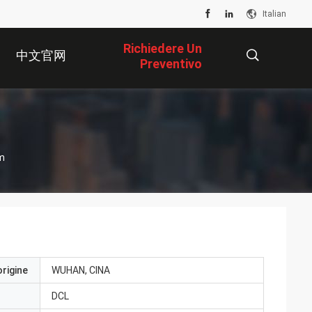
Italian
Richiedere Un
中文官网
Preventivo
描
m
述
origine
WUHAN, CINA
DCL