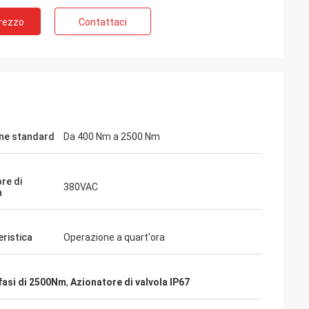
Prezzo
Contattaci
ne standard
Da 400 Nm a 2500 Nm
re di
380VAC
a
eristica
Operazione a quart'ora
i
 fasi di 2500Nm
,
Azionatore di valvola IP67