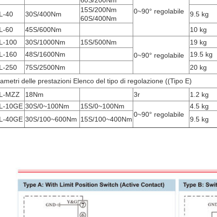
60S/200Nm
15S/200Nm
0~90° regolabile
L-40
30S/400Nm
9.5 kg
60S/400Nm
L-60
45S/600Nm
10 kg
L-100
30S/1000Nm
15S/500Nm
19 kg
L-160
48S/1600Nm
19.5 kg
0~90° regolabile
L-250
75S/2500Nm
20 kg
ametri delle prestazioni Elenco del tipo di regolazione ((Tipo E)
L-MZZ
18Nm
3r
1.2 kg
L-10GE
30S/0~100Nm
15S/0~100Nm
4.5 kg
0~90° regolabile
L-40GE
30S/100~600Nm
15S/100~400Nm
9.5 kg