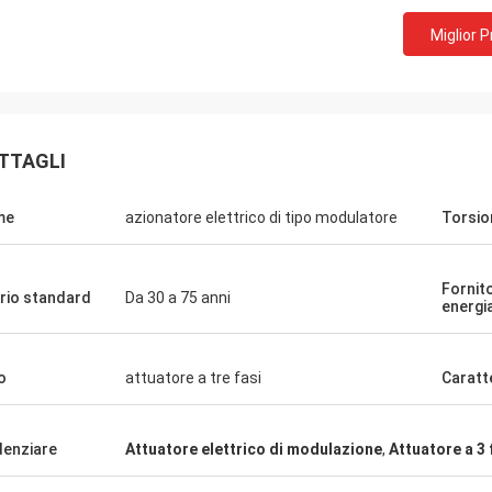
Miglior 
TTAGLI
me
azionatore elettrico di tipo modulatore
Torsio
Fornito
rio standard
Da 30 a 75 anni
energi
bH - Germania
Gruppo Midea - Cina
zione con DCL,
DCL è nostro partner e fornitore da oltre 6
o
attuatore a tre fasi
Caratt
dei prodotti DCL.
anni, i loro attuatori elettrici sono utilizzat
prima di tutto e i
per guidare le vane dei nostri compressori
o rigorosi con i
frigoriferi.I nostri condizionatori centrali
denziare
Attuatore elettrico di modulazione
,
Attuatore a 3
olti esperimenti
servono i clienti di HVAC in tutto il mondo
oro nuovi progetti
con i prodotti DCLForniscono