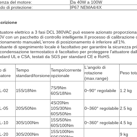
enza del motore:
Da 40W a 100W
do di protezione:
IP67 NEMA4/4X
crizione
ttuatore elettrico a 3 fasi DCL 380VAC può essere azionato proporziona
0V con un pacchetto di controllo intelligente.Il processo di calibrazione 
zionamento manualeL'errore di posizionamento è inferiore all'1%.
pulsante di spegnimento locale è facoltativo per garantire la sicurezza p
icondensazione termostatico è facoltativo per proteggere l'attuatore dal
ndard UL e CSA, testati da SGS per standard CE e RoHS.
L'angolo di
o di
Tempo
Tempo/corrente
rotazione
Peso tot
uatore
standard/torsione
opzionale
(max.range)
7S/9Nm
L-02
15S/18Nm
0~90° regolabile
1.2 kg
60S/18Nm
4S/20Nm
L-05
20S/50Nm
10S/30Nm
0~360° regolabile
2.5 kg
60S/50Nm
15S/50Nm
L-10
30S/100Nm
0~360° regolabile
4.5 kg
60S/100Nm
15S/100Nm
L-20
30S/200Nm
9 kg