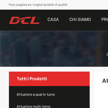
Puoi scegliere tra i migliori prodotti di qualità
CASA
CHI SIAMO
PR
Tutti I Prodotti
At
Attuatore a quarto turno
Attuatore multi-torno