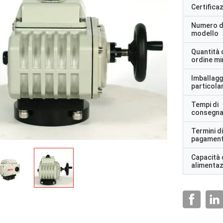
Certifica
Numero d
modello
Quantità 
ordine m
Imballagg
particolar
Tempi di
consegn
Termini di
pagamen
Capacità 
alimenta