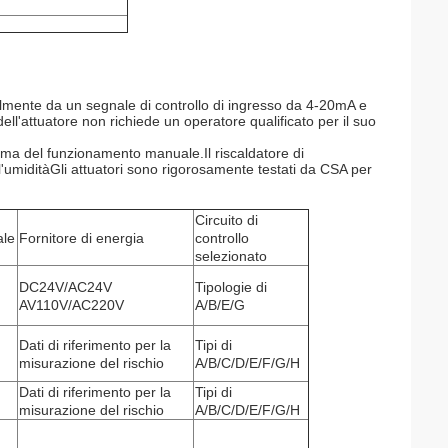
lmente da un segnale di controllo di ingresso da 4-20mA e
dell'attuatore non richiede un operatore qualificato per il suo
rima del funzionamento manuale.Il riscaldatore di
l'umiditàGli attuatori sono rigorosamente testati da CSA per
Circuito di
ale
Fornitore di energia
controllo
selezionato
DC24V/AC24V
Tipologie di
AV110V/AC220V
A/B/E/G
Dati di riferimento per la
Tipi di
misurazione del rischio
A/B/C/D/E/F/G/H
Dati di riferimento per la
Tipi di
misurazione del rischio
A/B/C/D/E/F/G/H