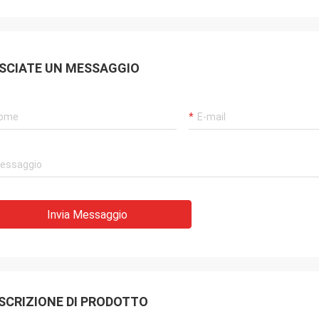
 anche
continuamente prodotti molto affidabili e
meraviglioso
un servizio molto puntuale per
 parti di
supportarci.
SCIATE UN MESSAGGIO
Invia Messaggio
SCRIZIONE DI PRODOTTO