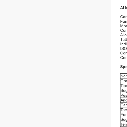
Att
Car
Fun
Mot
Con
All
Tut
Ind
ISO
Con
Cer
Spe
No
Ora
Tip
Seg
Pes
Ang
Car
Tor
For
Seg
Tem