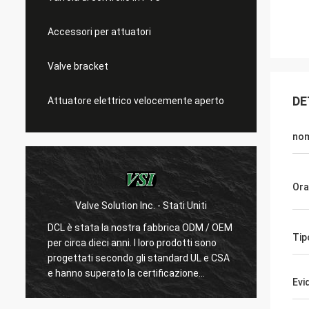
Accessori per attuatori
Valve bracket
DE
Attuatore elettrico velocemente aperto
no
Ora
Valve Solution Inc. - Stati Uniti
WESA Armaturen Gm
stata la nostra fabbrica ODM / OEM
Con 15 anni di collabora
Tip
ca dieci anni. I loro prodotti sono
siamo molto soddisfatti 
tati secondo gli standard UL e CSA
DCL considera la qualità 
o superato la certificazione
loro dipendenti sono molt
Evi
chissimi produttori cinesi possono
prodotti.Fanno sempre m
re attuatori elettrici standard
e test per confermare i l