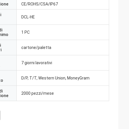
zione
CE/ROHS/CSA/IP67
i
DCL-HE
di
1 PC
inimo
i
cartone/paletta
i
7 giorni lavorativi
a
D/P, T/T, Western Union, MoneyGram
to
di
2000 pezzi/mese
zione