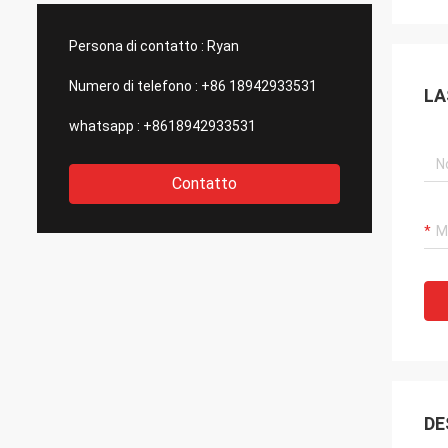
tensi di così buona qualità., per
e aggiornamenti.Siamo
 li scegliamo come nostri partner a
stupefacenti per il loro 
Persona di contatto :
Ryan
termine.
controllo di qualità per le
outsourcing.
Numero di telefono :
+86 18942933531
LA
whatsapp :
+8618942933531
Contatto
DE