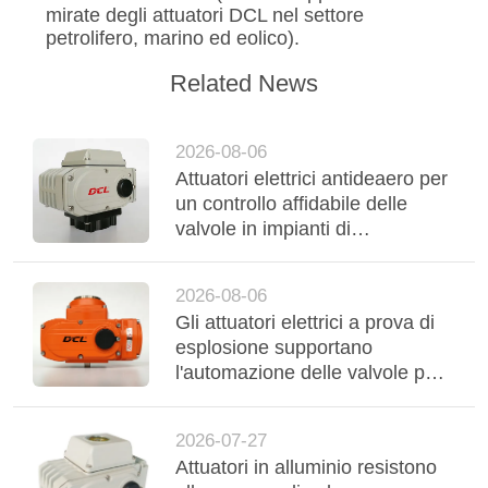
mirate degli attuatori DCL nel settore
petrolifero, marino ed eolico).
Related News
2026-08-06
Attuatori elettrici antideaero per
un controllo affidabile delle
valvole in impianti di
trattamento acque all'aperto in
America Latina
2026-08-06
Gli attuatori elettrici a prova di
esplosione supportano
l'automazione delle valvole per
aree pericolose nell'industria
petrolifera e del gas in America
2026-07-27
Latina
Attuatori in alluminio resistono