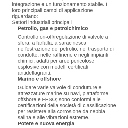
文
integrazione e un funzionamento stabile. I
loro principali campi di applicazione
官
riguardano:
Settori industriali principali
网
Petrolio, gas e petrolchimico
Controllo on-off/regolazione di valvole a
sfera, a farfalla, a saracinesca
MAPPA
nell'estrazione del petrolio, nel trasporto di
condotte, nelle raffinerie e negli impianti
DEL
chimici; adatti per aree pericolose
SITO
esplosive con modelli certificati
antideflagranti.
Marino e offshore
PRIVACY
Guidare varie valvole di condutture e
POLICY
attrezzature marine su navi, piattaforme
offshore e FPSO; sono conformi alle
certificazioni della società di classificazione
per resistere alla corrosione da nebbia
salina e alle vibrazioni estreme.
Potere e nuova energia