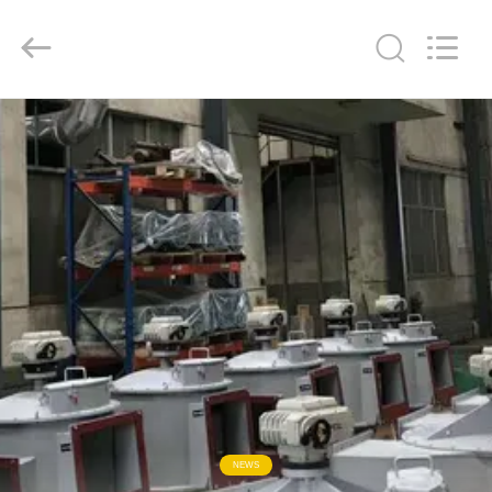
-
2026
Dynamic
Corporation
Limited.
All
Rights
Reserved.
CASA
PRODOTTI
MOSTRA
VR
CIRCA
NOI
GIRO
NEWS