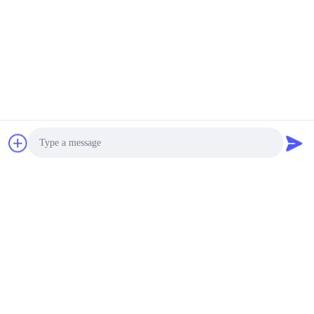
Photo
Video Call
Audio Call