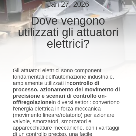
DELLA
Jan 27, 2026
FABBRICA
Dove vengono
utilizzati gli attuatori
CONTROLLO
DI
elettrici?
QUALITÀ
CONTATTICI
Gli attuatori elettrici sono componenti
fondamentali dell'automazione industriale,
ampiamente utilizzati in
controllo di
RICHIEDA
processo, azionamento del movimento di
precisione e scenari di controllo on-
UNA
off/regolazione
in diversi settori: convertono
CITAZIONE
l'energia elettrica in forza meccanica
(movimento lineare/rotatorio) per azionare
valvole, smorzatori, smorzatori e
apparecchiature meccaniche, con i vantaggi
中
di un controllo preciso, una facile