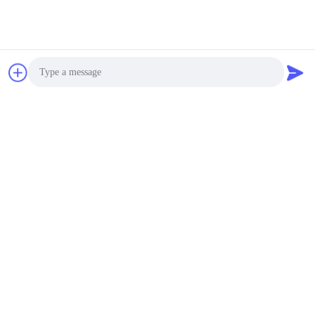
Photo
Video Call
Audio Call