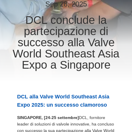
DELLA
Sep 28, 2025
FABBRICA
DCL conclude la
partecipazione di
CONTROLLO
DI
successo alla Valve
QUALITÀ
World Southeast Asia
Expo a Singapore
CONTATTICI
RICHIEDA
UNA
DCL alla Valve World Southeast Asia
CITAZIONE
Expo 2025: un successo clamoroso
SINGAPORE, [24-25 settembre]
DCL, fornitore
中
leader di soluzioni di valvole innovative, ha concluso
con successo la sua partecipazione alla Valve World