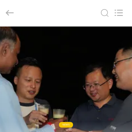
-
2026
Dynamic
Corporation
Limited.
All
Rights
Reserved.
CASA
PRODOTTI
MOSTRA
VR
CIRCA
NOI
GIRO
NEWS