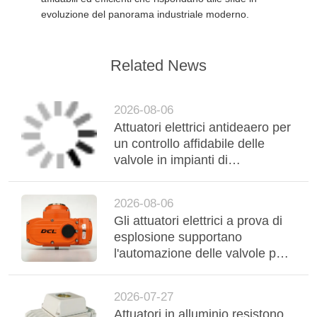
evoluzione del panorama industriale moderno.
Related News
2026-08-06
Attuatori elettrici antideaero per
un controllo affidabile delle
valvole in impianti di
trattamento acque all'aperto in
America Latina
2026-08-06
Gli attuatori elettrici a prova di
esplosione supportano
l'automazione delle valvole per
aree pericolose nell'industria
petrolifera e del gas in America
2026-07-27
Latina
Attuatori in alluminio resistono