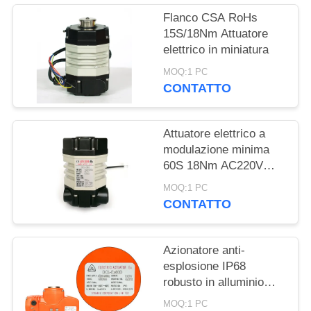
文
Flanco CSA RoHs
15S/18Nm Attuatore
官
elettrico in miniatura
网
MOQ:1 PC
CONTATTO
MAPPA
DEL
Attuatore elettrico a
modulazione minima
SITO
60S 18Nm AC220V
Quarter Turn
MOQ:1 PC
PRIVACY
CONTATTO
POLICY
Azionatore anti-
esplosione IP68
robusto in alluminio
fuso a stampaggio
MOQ:1 PC