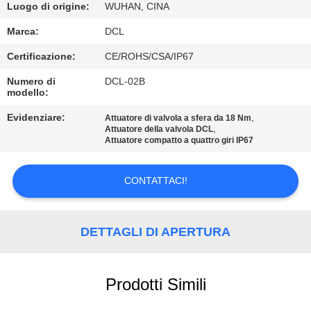
DELLA
Luogo di origine:
WUHAN, CINA
FABBRICA
Marca:
DCL
Certificazione:
CE/ROHS/CSA/IP67
CONTROLLO
Numero di
DCL-02B
DI
modello:
QUALITÀ
Evidenziare:
,
Attuatore di valvola a sfera da 18 Nm
,
Attuatore della valvola DCL
Attuatore compatto a quattro giri IP67
CONTATTICI
CONTATTACI!
RICHIEDA
UNA
DETTAGLI DI APERTURA
CITAZIONE
Prodotti Simili
中