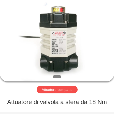
-
2026
Dynamic
Corporation
Limited.
All
Rights
Reserved.
CASA
PRODOTTI
MOSTRA
VR
CIRCA
NOI
Attuatore compatto
Attuatore di valvola a sfera da 18 Nm
GIRO