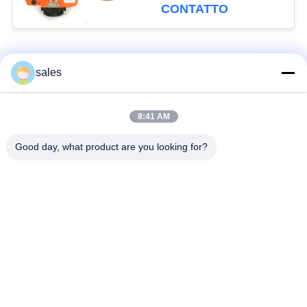
600Nm
CONTATTO
Categorie popolari
Tutti
sales
Attuatore a quarto
8:41 AM
Attuatore multi-torno
turno
Good day, what product are you looking for?
Attuatore elettrico a
Attuatore elettrico
prova di esplosione
intelligente
Attuatore elettrico
Attuatore compatto
sicuro dal guasto
Valvola elettrica a
Valvola a sfera
farfalla
elettrica