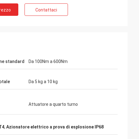
Prezzo
Contattaci
ne standard
Da 100Nm a 600Nm
otale
Da 5 kg a 10 kg
ina
Attuatore a quarto turno
tore da oltre 6
i sono utilizzati
ri compressori
BT4
,
Azionatore elettrico a prova di esplosione IP68
tori centrali
tutto il mondo