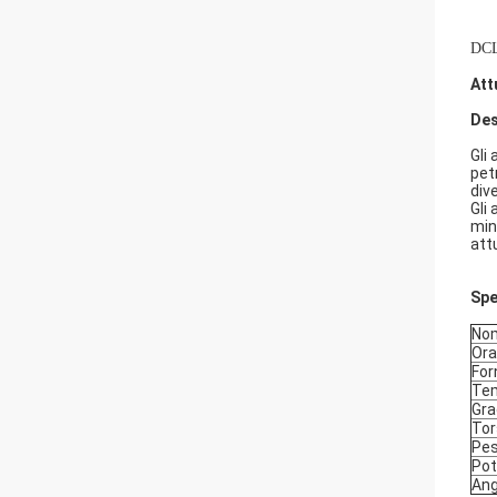
DCL
Att
Des
Gli
petr
div
Gli
min
att
Spe
No
Ora
For
Tem
Gra
Tor
Pes
Pot
Ang