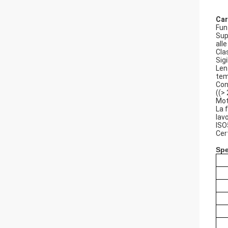
Car
Fun
Sup
all
Cla
Sigi
Len
tem
Con
((>
Mot
La 
lav
ISO
Cer
Spe