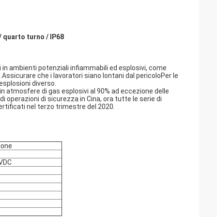
 quarto turno / IP68
i in ambienti potenziali infiammabili ed esplosivi, come
c.Assicurare che i lavoratori siano lontani dal pericoloPer le
esplosioni diverso.
i in atmosfere di gas esplosivi al 90% ad eccezione delle
i operazioni di sicurezza in Cina, ora tutte le serie di
tificati nel terzo trimestre del 2020.
ione
VDC