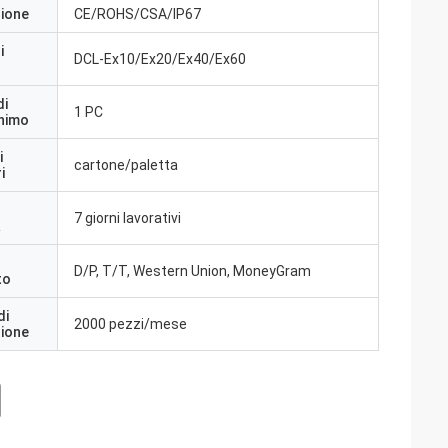
zione
CE/ROHS/CSA/IP67
i
DCL-Ex10/Ex20/Ex40/Ex60
di
1 PC
inimo
i
cartone/paletta
i
7 giorni lavorativi
a
D/P, T/T, Western Union, MoneyGram
to
di
2000 pezzi/mese
zione