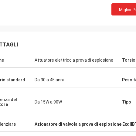
Miglior 
TTAGLI
me
Attuatore elettrico a prova di esplosione
Torsio
rio standard
Da 30 a 45 anni
Peso t
Armaturen GmbH - Germania
Gruppo Midea - C
enza del
Da 15W a 90W
Tipo
tore
i di collaborazione con DCL,
DCL è nostro partner e forni
o soddisfatti dei prodotti DCL.
anni, i loro attuatori elettric
era la qualità prima di tutto e i
per guidare le vane dei nost
denziare
Azionatore di valvola a prova di esplosione ExdII
denti sono molto rigorosi con i
frigoriferi.I nostri condiziona
Fanno sempre molti esperimenti
servono i clienti di HVAC in 