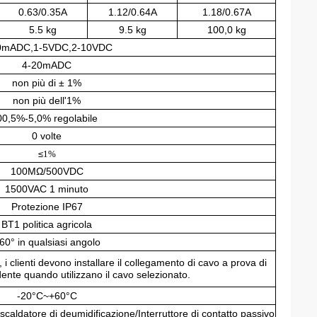
0.63/0.35A
1.12/0.64A
1.18/0.67A
5.5 kg
9.5 kg
100,0 kg
0mADC,1-5VDC,2-10VDC
4-20mADC
non più di ± 1%
non più dell'1%
00,5%-5,0% regolabile
0 volte
≤
1%
100MΩ/500VDC
1500VAC 1 minuto
Protezione IP67
BT1 politica agricola
60° in qualsiasi angolo
i clienti devono installare il collegamento di cavo a prova di
ente quando utilizzano il cavo selezionato.
-20°C~+60°C
scaldatore di deumidificazione/Interruttore di contatto passivo