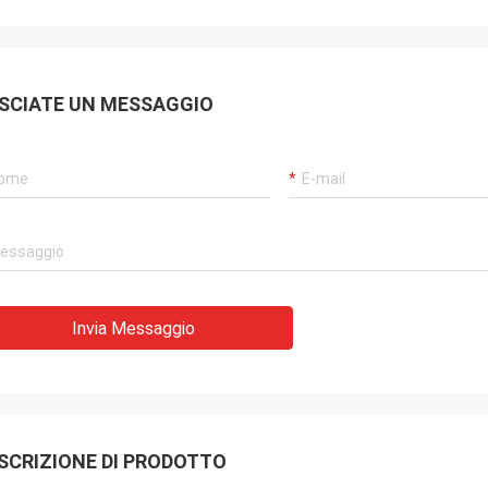
 confermare i loro nuovi progetti
con i prodotti DCLForniscon
amenti.Siamo anche
continuamente prodotti molt
ti per il loro meraviglioso
un servizio molto puntuale 
i qualità per le parti di
supportarci.
SCIATE UN MESSAGGIO
ng.
Invia Messaggio
SCRIZIONE DI PRODOTTO