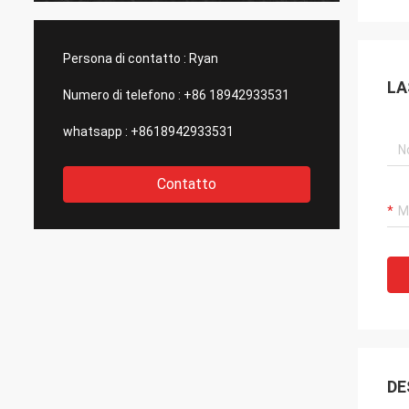
produrre attuatori elettrici standard
e test per
statunitensi di così buona qualità., per
e aggiorn
questo li scegliamo come nostri partner a
stupefacen
Persona di contatto :
Ryan
lungo termine.
controllo d
LA
outsourci
Numero di telefono :
+86 18942933531
whatsapp :
+8618942933531
Contatto
DE