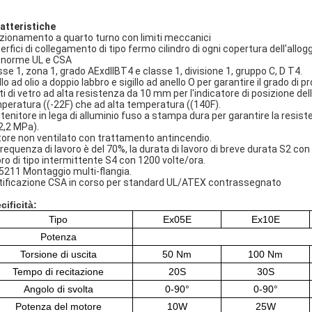
atteristiche
zionamento a quarto turno con limiti meccanici
erfici di collegamento di tipo fermo cilindro di ogni copertura dell'al
e norme UL e CSA
sse 1, zona 1, grado AExdIIBT4 e classe 1, divisione 1, gruppo C, D T4.
llo ad olio a doppio labbro e sigillo ad anello O per garantire il grado di 
ti di vetro ad alta resistenza da 10 mm per l'indicatore di posizione d
peratura ((-22F) che ad alta temperatura ((140F).
tenitore in lega di alluminio fuso a stampa dura per garantire la resis
 2,2 MPa).
ore non ventilato con trattamento antincendio.
frequenza di lavoro è del 70%, la durata di lavoro di breve durata S2 co
oro di tipo intermittente S4 con 1200 volte/ora.
5211 Montaggio multi-flangia.
tificazione CSA in corso per standard UL/ATEX contrassegnato
cificità
:
Tipo
Ex05E
Ex10E
Potenza
Torsione di uscita
50 Nm
100 Nm
Tempo di recitazione
20S
30S
Angolo di svolta
0-90°
0-90°
Potenza del motore
10W
25W