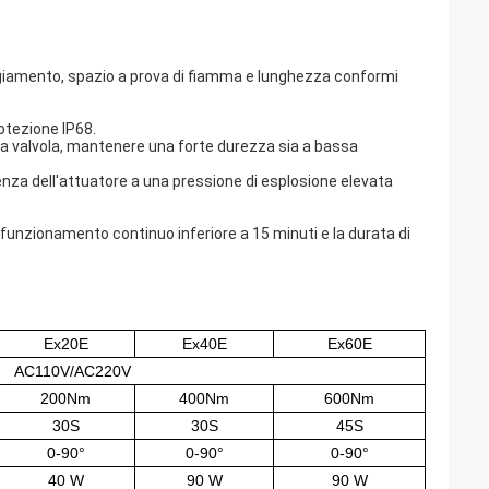
loggiamento, spazio a prova di fiamma e lunghezza conformi
protezione IP68.
ella valvola, mantenere una forte durezza sia a bassa
tenza dell'attuatore a una pressione di esplosione elevata
n funzionamento continuo inferiore a 15 minuti e la durata di
Ex20E
Ex40E
Ex60E
AC110V/AC220V
200Nm
400Nm
600Nm
30S
30S
45S
0-90°
0-90°
0-90°
40 W
90 W
90 W