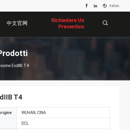
Italian
Richiedere Un
中文官网
Preventivo
描
Prodotti
osione ExdIIB T4
述
xdIIB T4
origine
WUHAN, CINA
DCL