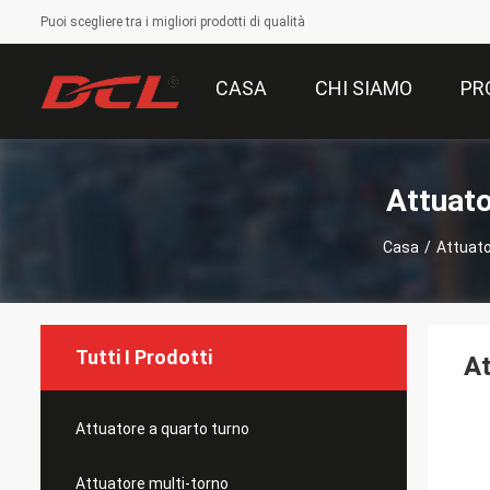
Puoi scegliere tra i migliori prodotti di qualità
CASA
CHI SIAMO
PR
Attuato
Casa
/
Attuato
Tutti I Prodotti
At
Attuatore a quarto turno
Attuatore multi-torno