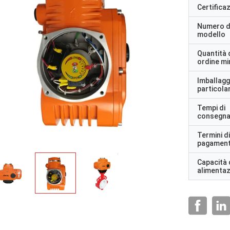
Certifica
Numero d
modello
Quantità 
ordine m
Imballagg
particolar
Tempi di
consegn
Termini di
pagamen
Capacità 
alimenta