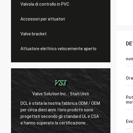
Valvola di controllo in PVC
Accessori per attuatori
Valve bracket
DE
Attuatore elettrico velocemente aperto
no
Ora
Valve Solution Inc. - Stati Uniti
WESA 
Pot
mo
DCL è stata la nostra fabbrica ODM / OEM
Con 15 ann
per circa dieci anni. I loro prodotti sono
siamo molt
progettati secondo gli standard UL e CSA
DCL consid
Evi
e hanno superato la certificazione
loro dipen
CSA.Pochissimi produttori cinesi possono
prodotti.