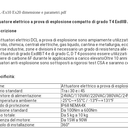
-Ex10 Ex20 dimensione e parametri.pdf
uatore elettrico a prova di esplosione compatto di grado T4 ExdIIB /
crizione
 attuatori elettrici DCL a prova di esplosione sono ampiamente utilizzat
olio, chimica, centrali elettriche, gas liquido, cantina e metallurgia, ec
erse industrie, zone e divisioni è necessario un grado di resistenza alle 
 attuatori di grado ExdIIBT4 e di grado C, D T4 possono essere utilizzat
iere di carbone.6F durante le applicazioni a carico elevatoOltre 10 anni d
uatori anti-esplosione sono sottoposti a rigorosi test CSA e saranno cer
cificità:
me:
Attuatore elettrico a prova di esplos
rio standard:
Tra i 30 e i 45
nitore di alimentazione:
24VAC/110VAV/220VAC/380VAC/24
peratura ambiente:
-25°C~+55°C / -13°F~+131°F
do di protezione:
IP68 NEMA4X
sione standard:
Da 100Nm a 600Nm
o totale:
Da 5 kg a 10 kg
enza del motore:
Da 15W a 90W
olo di installazione:
360°